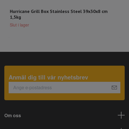
Hurricane Grill Box Stainless Steel 39x30x8 cm
W
1,5kg
4
Slut i lager
Anmäl dig till vår nyhetsbrev
Om oss