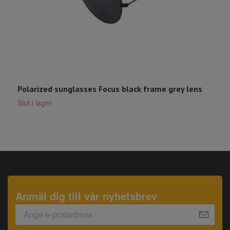
Polarized sunglasses Focus black frame grey lens
P
Slut i lager
S
Anmäl dig till vår nyhetsbrev