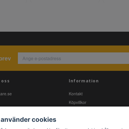
brev
 oss
Information
kare.se
Kontakt
Köpvillkor
 använder cookies