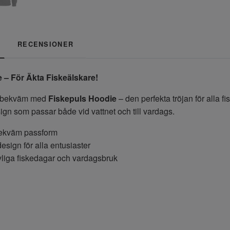
RECENSIONER
 – För Äkta Fiskeälskare!
h bekväm med
Fiskepuls Hoodie
– den perfekta tröjan för alla fi
ign som passar både vid vattnet och till vardags.
ekväm passform
esign för alla entusiaster
kyliga fiskedagar och vardagsbruk