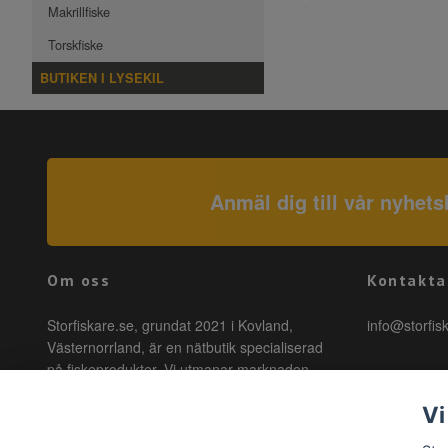
Makrillfiske
Torskfiske
BUTIKEN I LYSEKIL
Anmäl dig till vår nyhets
Om oss
Kontakta
Storfiskare.se, grundat 2021 i Kovland,
info@storfis
Västernorrland, är en nätbutik specialiserad
på fiskeprodukter. Vi utmanar marknaden
genom att erbjuda högkvalitativa produkter till
Vi
förmånliga priser med snabb leverans. Hos
oss är fiske tillgängligt för alla, oavsett