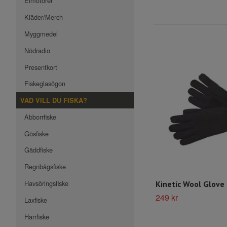
Elmotorer
Kläder/Merch
Myggmedel
Nödradio
Presentkort
Fiskeglasögon
VAD VILL DU FISKA?
Abborrfiske
Gösfiske
Gäddfiske
Regnbågsfiske
Havsöringsfiske
Kinetic Wool Glove
249 kr
Laxfiske
Harrfiske