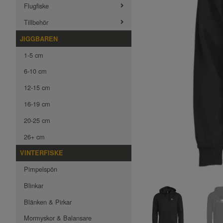
Flugfiske
Tillbehör
JIGGBAREN
1-5 cm
6-10 cm
12-15 cm
16-19 cm
20-25 cm
26+ cm
VINTERFISKE
Pimpelspön
Blinkar
Blänken & Pirkar
Mormyskor & Balansare