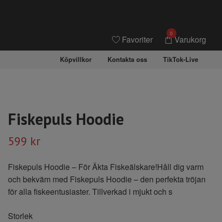
0
Favoriter
Varukorg
Köpvillkor
Kontakta oss
TikTok-Live
Fiskepuls Hoodie
599 kr
Fiskepuls Hoodie – För Äkta Fiskeälskare!Håll dig varm
och bekväm med Fiskepuls Hoodie – den perfekta tröjan
för alla fiskeentusiaster. Tillverkad i mjukt och s
Storlek