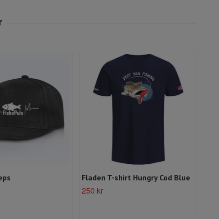
eps
Fladen T-shirt Hungry Cod Blue
Hur
Kep
250 kr
Slut 