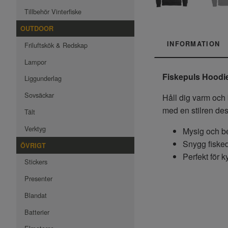
Tillbehör Vinterfiske
OUTDOOR
INFORMATION
Friluftskök & Redskap
Lampor
Fiskepuls Hoodie
Liggunderlag
Sovsäckar
Håll dig varm oc
med en stilren des
Tält
Verktyg
Mysig och b
Snygg fisked
ÖVRIGT
Perfekt för 
Stickers
Presenter
Blandat
Batterier