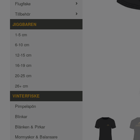
Flugfiske
Tillbehör
JIGGBAREN
1-5 cm
6-10 cm
12-15 cm
16-19 cm
20-25 cm
26+ cm
VINTERFISKE
Pimpelspön
Blinkar
Blänken & Pirkar
Mormyskor & Balansare