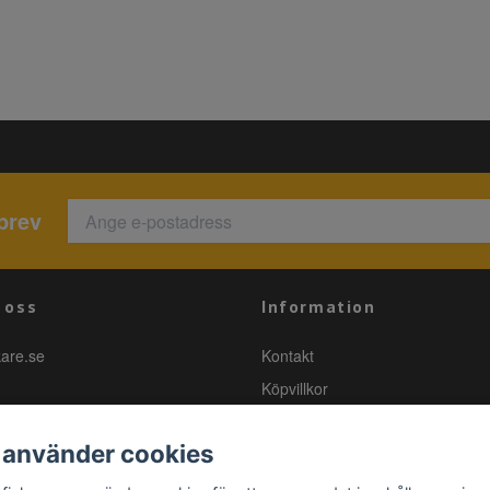
brev
 oss
Information
kare.se
Kontakt
Köpvillkor
 använder cookies