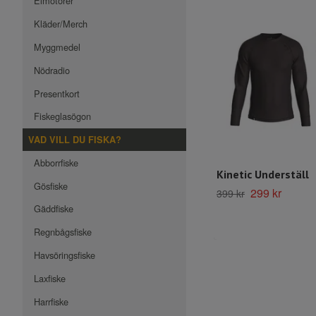
Elmotorer
Kläder/Merch
Myggmedel
Nödradio
Presentkort
Fiskeglasögon
VAD VILL DU FISKA?
Abborrfiske
Kinetic Underställ
Gösfiske
299 kr
399 kr
Gäddfiske
Regnbågsfiske
Havsöringsfiske
Laxfiske
Harrfiske