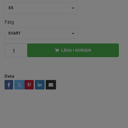
XS
Färg
SVART
LÄGG I KORGEN
Dela