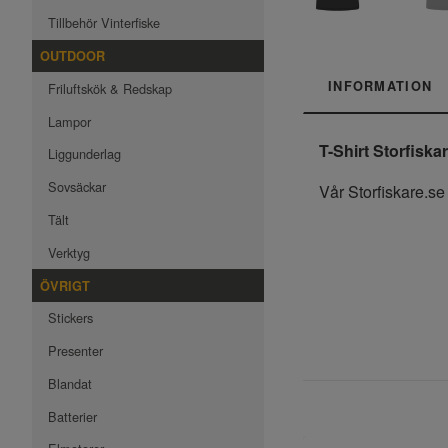
Tillbehör Vinterfiske
OUTDOOR
INFORMATION
Friluftskök & Redskap
Lampor
T-Shirt Storfiska
Liggunderlag
Sovsäckar
Vår Storfiskare.se 
Tält
Verktyg
ÖVRIGT
Stickers
Presenter
Blandat
Batterier