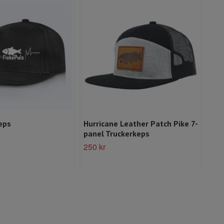
eps
Hurricane Leather Patch Pike 7-
Hur
panel Truckerkeps
Slut 
250 kr