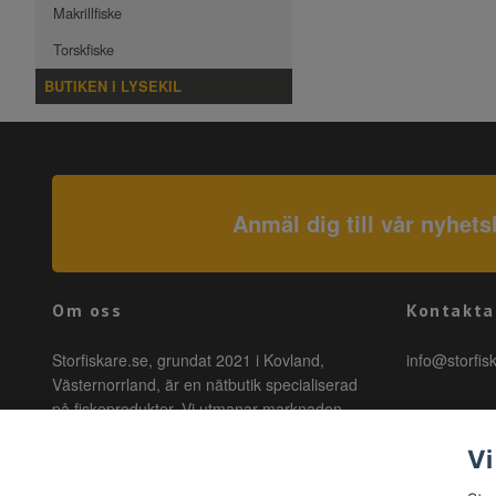
Makrillfiske
Torskfiske
BUTIKEN I LYSEKIL
Anmäl dig till vår nyhets
Om oss
Kontakta
Storfiskare.se, grundat 2021 i Kovland,
info@storfis
Västernorrland, är en nätbutik specialiserad
på fiskeprodukter. Vi utmanar marknaden
genom att erbjuda högkvalitativa produkter till
Vi
förmånliga priser med snabb leverans. Hos
oss är fiske tillgängligt för alla, oavsett