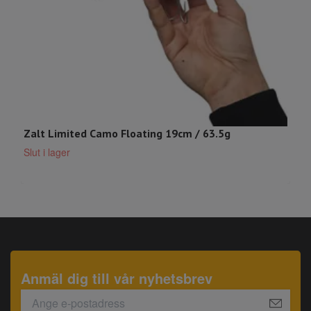
Zalt Limited Camo Floating 19cm / 63.5g
Z
Slut i lager
S
Anmäl dig till vår nyhetsbrev