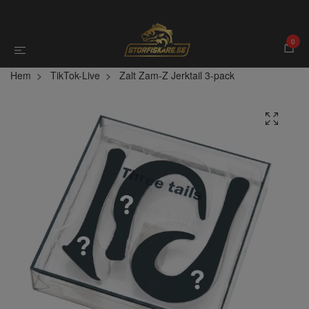
0
Hem
TikTok-Live
Zalt Zam-Z Jerktail 3-pack