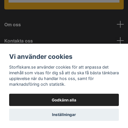
Om oss
Kontakta oss
Vi använder cookies
Information
Storfiskare.se använder cookies för att anpassa det
Sociala medier
innehåll som visas för dig så att du ska få bästa tänkbara
upplevelse när du handlar hos oss, samt för
marknadsföring och statistik.
Godkänn alla
© 2026 Storfiskare.se
Inställningar