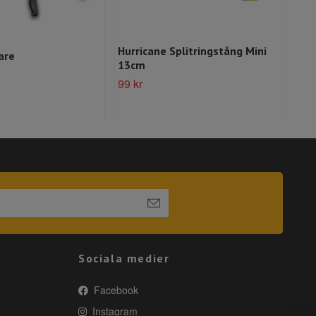
Hurricane Splitringstång Mini
are
Hur
13cm
79 k
99 kr
Sociala medier
Facebook
Instagram