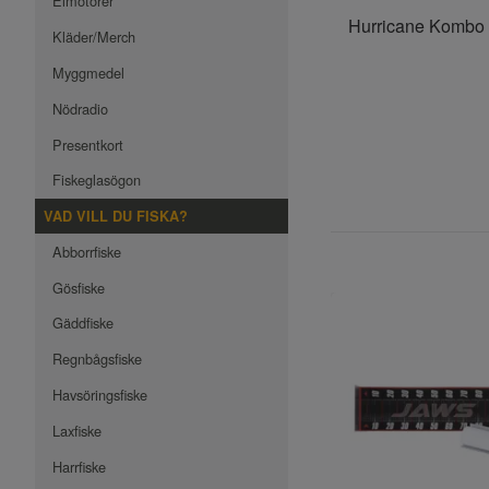
Elmotorer
Hurricane Kombo Sax 
Kläder/Merch
Myggmedel
Nödradio
Presentkort
Fiskeglasögon
VAD VILL DU FISKA?
Abborrfiske
Gösfiske
Gäddfiske
Regnbågsfiske
Havsöringsfiske
Laxfiske
Harrfiske