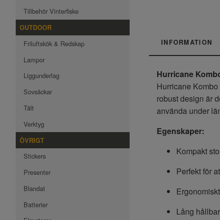
Tillbehör Vinterfiske
OUTDOOR
INFORMATION
Friluftskök & Redskap
Lampor
Hurricane Kombo 
Liggunderlag
Hurricane Kombo S
Sovsäckar
robust design är d
Tält
använda under läng
Verktyg
Egenskaper:
ÖVRIGT
Kompakt sto
Stickers
Perfekt för at
Presenter
Blandat
Ergonomiskt
Batterier
Lång hållbar