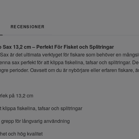
RECENSIONER
Sax 13,2 cm – Perfekt För Fisket och Splitringar
ax är det ultimata verktyget för fiskare som behöver en mångs
enna sax perfekt för att klippa fiskelina, tafsar och splitringar
re perioder. Oavsett om du är nybörjare eller erfaren fiskare, är
rlek på 13,2 cm
t klippa fiskelina, tafsar och splitringar
 grepp för långvarig användning
het och hög kvalitet