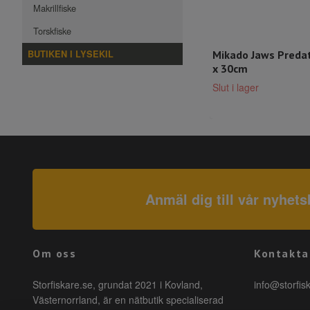
Makrillfiske
Torskfiske
BUTIKEN I LYSEKIL
Mikado Jaws Preda
x 30cm
Slut i lager
Anmäl dig till vår nyhets
Om oss
Kontakta
Storfiskare.se, grundat 2021 i Kovland,
info@storfis
Västernorrland, är en nätbutik specialiserad