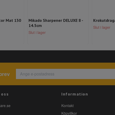
tor Mat 130
Mikado Sharpener DELUXE 8 -
Krokutdrag
14.5cm
Slut i lager
Slut i lager
brev
 oss
Information
kare.se
Kontakt
Köpvillkor