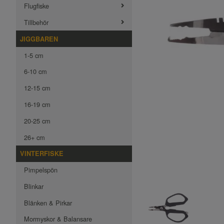
Flugfiske
Tillbehör
JIGGBAREN
1-5 cm
6-10 cm
12-15 cm
16-19 cm
20-25 cm
26+ cm
VINTERFISKE
Pimpelspön
Blinkar
Blänken & Pirkar
Mormyskor & Balansare