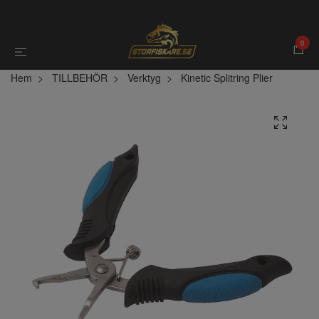
0
Hem
TILLBEHÖR
Verktyg
Kinetic Splitring Plier