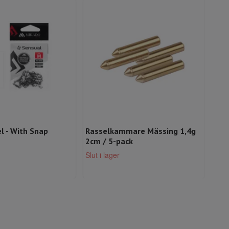
el - With Snap
Rasselkammare Mässing 1,4g
Mik
2cm / 5-pack
Wei
49 k
Slut i lager