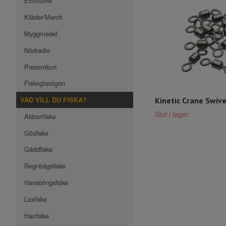
Elmotorer
Kläder/Merch
Myggmedel
Nödradio
Presentkort
Fiskeglasögon
VAD VILL DU FISKA?
Kinetic Crane Swive
Slut i lager
Abborrfiske
Gösfiske
Gäddfiske
Regnbågsfiske
Havsöringsfiske
Laxfiske
Harrfiske