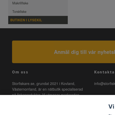
Makrillfiske
Torskfiske
BUTIKEN I LYSEKIL
Anmäl dig till vår nyhets
Om oss
Kontakta
Storfiskare.se, grundat 2021 i Kovland,
info@storfis
Västernorrland, är en nätbutik specialiserad
på fiskeprodukter. Vi utmanar marknaden
genom att erbjuda högkvalitativa produkter till
Vi
förmånliga priser med snabb leverans. Hos
oss är fiske tillgängligt för alla, oavsett