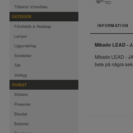
Tillbehör Vinterfiske
OUTDOOR
INFORMATION
Friluftskök & Redskap
Lampor
Mikado LEAD - 
Liggunderlag
Sovsäckar
Mikado LEAD - JAWS
bete på några seku
Tält
Verktyg
ÖVRIGT
Stickers
Presenter
Blandat
Batterier