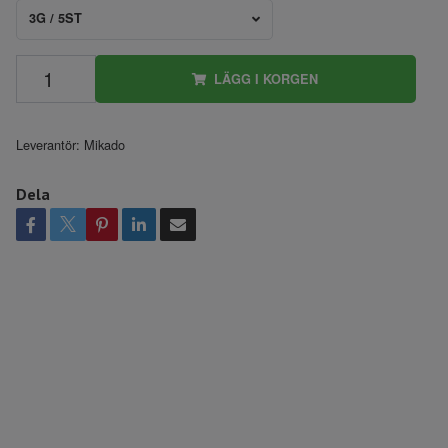
3G / 5ST
LÄGG I KORGEN
Leverantör:
Mikado
Dela