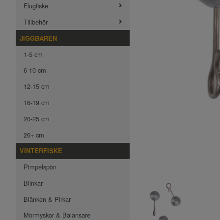
Flugfiske
Tillbehör
JIGGBAREN
1-5 cm
6-10 cm
12-15 cm
16-19 cm
20-25 cm
26+ cm
VINTERFISKE
Pimpelspön
Blinkar
Blänken & Pirkar
Mormyskor & Balansare