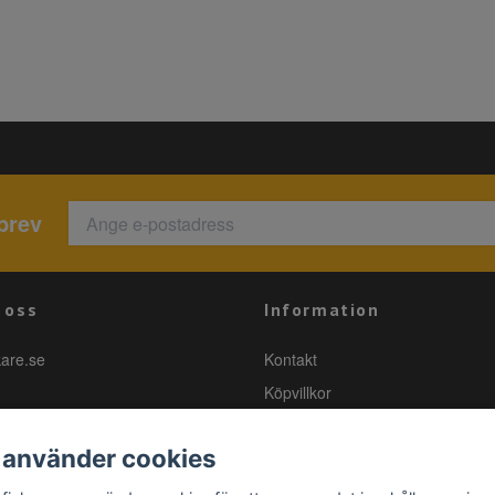
brev
 oss
Information
kare.se
Kontakt
Köpvillkor
 använder cookies