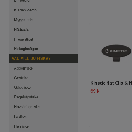
Elmotorer
Kläder/Merch
Myggmedel
Nödradio
Presentkort
Fiskeglasögon
VAD VILL DU FISKA?
Abborrfiske
Gösfiske
Kinetic Hat Clip & 
Gäddfiske
69 kr
Regnbågsfiske
Havsöringsfiske
Laxfiske
Harrfiske