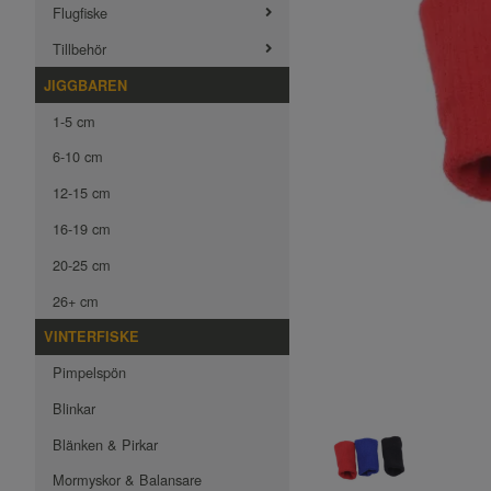
Flugfiske
Tillbehör
JIGGBAREN
1-5 cm
6-10 cm
12-15 cm
16-19 cm
20-25 cm
26+ cm
VINTERFISKE
Pimpelspön
Blinkar
Blänken & Pirkar
Mormyskor & Balansare