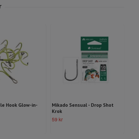
ble Hook Glow-in-
Mikado Sensual - Drop Shot
Mik
Krok
19k
59 kr
49 k