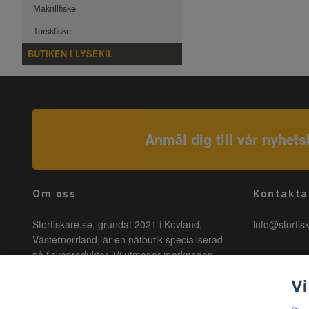
Makrillfiske
Torskfiske
BUTIKEN I LYSEKIL
Anmäl dig till vår nyhets
Om oss
Kontakta
Storfiskare.se, grundat 2021 i Kovland,
info@storfis
Västernorrland, är en nätbutik specialiserad
på fiskeprodukter. Vi utmanar marknaden
genom att erbjuda högkvalitativa produkter till
Vi
förmånliga priser med snabb leverans. Hos
oss är fiske tillgängligt för alla, oavsett