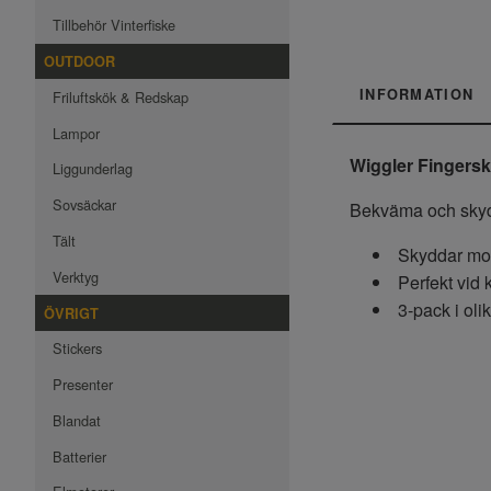
Tillbehör Vinterfiske
OUTDOOR
INFORMATION
Friluftskök & Redskap
Lampor
Wiggler Fingersk
Liggunderlag
Sovsäckar
Bekväma och skydda
Tält
Skyddar mot
Verktyg
Perfekt vid k
3-pack i olik
ÖVRIGT
Stickers
Presenter
Blandat
Batterier