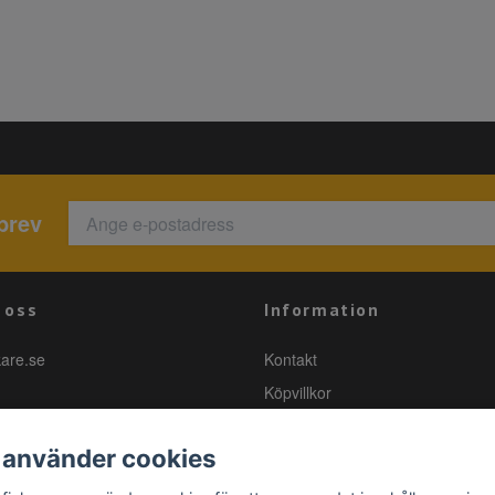
brev
 oss
Information
kare.se
Kontakt
Köpvillkor
 använder cookies