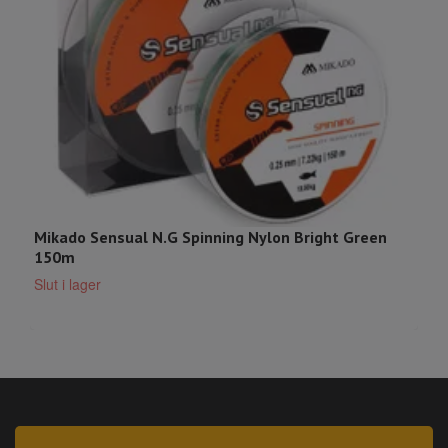
F
Mikado Sensual N.G Spinning Nylon Bright Green
S
150m
Slut i lager