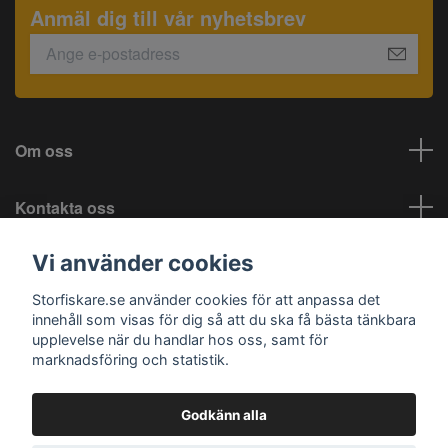
Anmäl dig till vår nyhetsbrev
Om oss
Kontakta oss
Vi använder cookies
Information
Storfiskare.se använder cookies för att anpassa det
Sociala medier
innehåll som visas för dig så att du ska få bästa tänkbara
upplevelse när du handlar hos oss, samt för
marknadsföring och statistik.
Godkänn alla