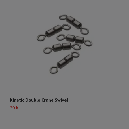
Kinetic Double Crane Swivel
M
39 kr
7