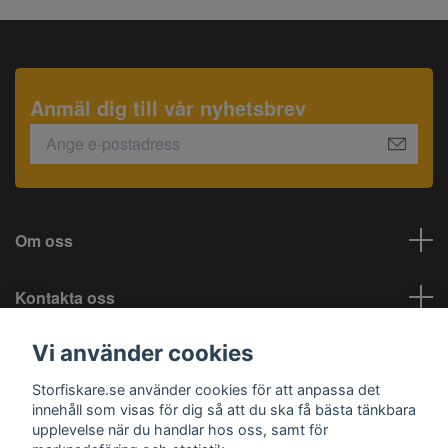
Anmäl dig till vår nyhetsbrev
Om oss
Kontakta oss
Vi använder cookies
Information
Storfiskare.se använder cookies för att anpassa det
Sociala medier
innehåll som visas för dig så att du ska få bästa tänkbara
upplevelse när du handlar hos oss, samt för