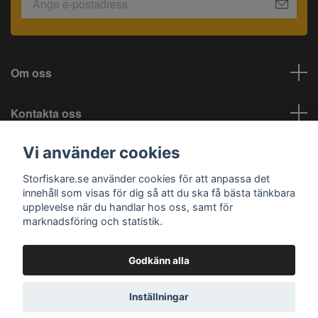
Om oss
Kontakta oss
Vi använder cookies
Information
Storfiskare.se använder cookies för att anpassa det
Sociala medier
innehåll som visas för dig så att du ska få bästa tänkbara
upplevelse när du handlar hos oss, samt för
marknadsföring och statistik.
Godkänn alla
© 2026 Storfiskare.se
Inställningar