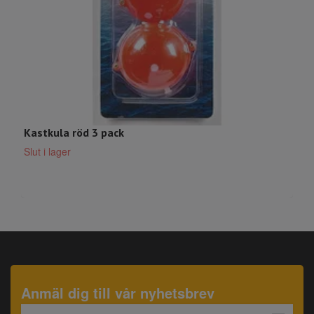
Kastkula röd 3 pack
D
Slut i lager
S
Anmäl dig till vår nyhetsbrev