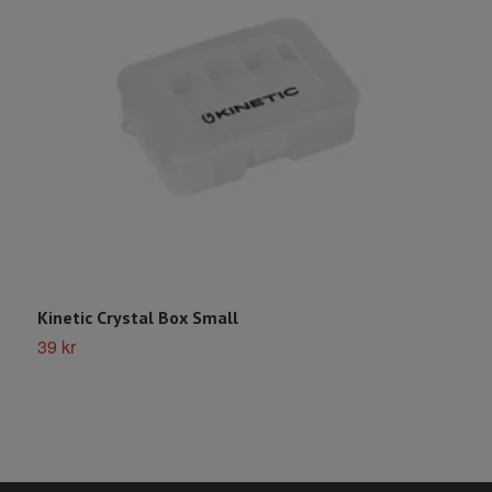
Kinetic Crystal Box Small
39 kr
K
S