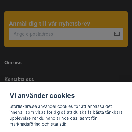
Anmäl dig till vår nyhetsbrev
Om oss
Kontakta oss
Vi använder cookies
Information
Storfiskare.se använder cookies för att anpassa det
Sociala medier
innehåll som visas för dig så att du ska få bästa tänkbara
upplevelse när du handlar hos oss, samt för
marknadsföring och statistik.