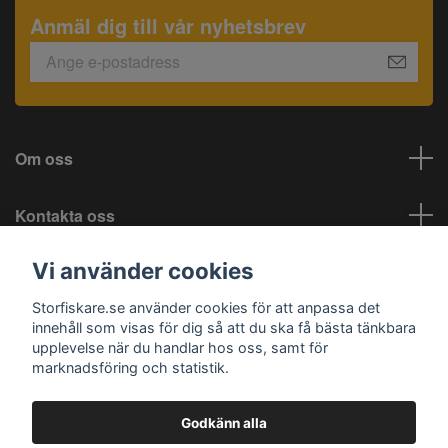
Anmäl dig till vår nyhetsbrev
Om oss
Kontakta oss
Vi använder cookies
Information
Storfiskare.se använder cookies för att anpassa det
Sociala medier
innehåll som visas för dig så att du ska få bästa tänkbara
upplevelse när du handlar hos oss, samt för
marknadsföring och statistik.
Godkänn alla