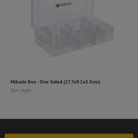
Mikado Box - One Sided (17.7x9.2x3.5cm)
F
3
Slut i lager