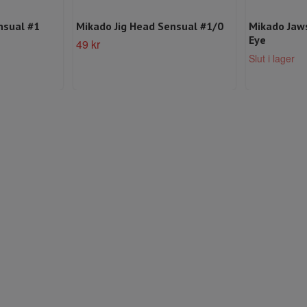
nsual #1
Mikado Jig Head Sensual #1/0
Mikado Jaws
Eye
49 kr
Slut i lager