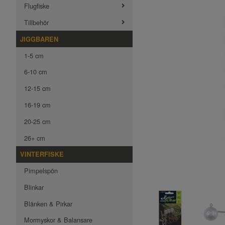
Flugfiske
Tillbehör
JIGGBAREN
1-5 cm
6-10 cm
12-15 cm
16-19 cm
20-25 cm
26+ cm
VINTERFISKE
Pimpelspön
Blinkar
Blänken & Pirkar
Mormyskor & Balansare