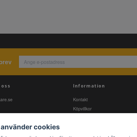
brev
 oss
Information
kare.se
Kontakt
Köpvillkor
 använder cookies