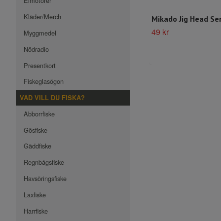
Elmotorer
Kläder/Merch
Mikado Jig Head Se
49 kr
Myggmedel
Nödradio
Presentkort
Fiskeglasögon
VAD VILL DU FISKA?
Abborrfiske
Gösfiske
Gäddfiske
Regnbågsfiske
Havsöringsfiske
Laxfiske
Harrfiske