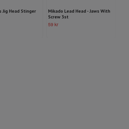
 Jig Head Stinger
Mikado Lead Head - Jaws With
Mik
Screw 3st
Slut 
59 kr