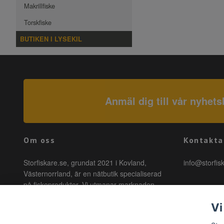
Makrillfiske
Torskfiske
BUTIKEN I LYSEKIL
Anmäl dig till vår nyhets
Om oss
Kontakta
Storfiskare.se, grundat 2021 i Kovland,
info@storfis
Västernorrland, är en nätbutik specialiserad
på fiskeprodukter. Vi utmanar marknaden
genom att erbjuda högkvalitativa produkter till
Vi
förmånliga priser med snabb leverans. Hos
oss är fiske tillgängligt för alla, oavsett