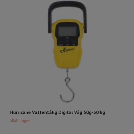
Hurricane Vattentålig Digital Våg 50g-50 kg
J
Slut i lager
S