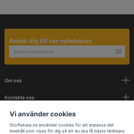
Anmäl dig till vår nyhetsbrev
Om oss
Kontakta oss
Vi använder cookies
Information
Storfiskare.se använder cookies för att anpassa det
Sociala medier
innehåll som visas för dig så att du ska få bästa tänkbara