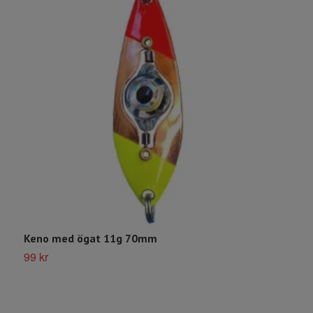
Keno med ögat 11g 70mm
B
99 kr
S