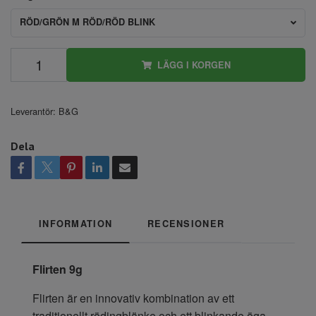
RÖD/GRÖN M RÖD/RÖD BLINK
LÄGG I KORGEN
Leverantör:
B&G
Dela
INFORMATION
RECENSIONER
Flirten 9g
Flirten är en innovativ kombination av ett
traditionellt rödingblänke och ett blinkande öga.