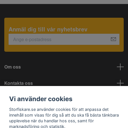
Anmäl dig till vår nyhetsbrev
Om oss
Kontakta oss
Vi använder cookies
Information
Storfiskare.se använder cookies för att anpassa det
Sociala medier
innehåll som visas för dig så att du ska få bästa tänkbara
upplevelse när du handlar hos oss, samt för
marknadsföring och statistik.