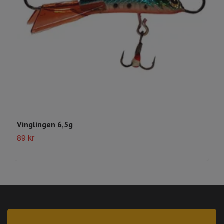
Vinglingen 6,5g
F
89 kr
4