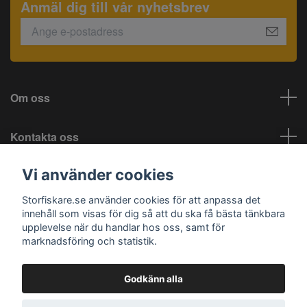
Anmäl dig till vår nyhetsbrev
Om oss
Kontakta oss
Vi använder cookies
Information
Storfiskare.se använder cookies för att anpassa det
Sociala medier
innehåll som visas för dig så att du ska få bästa tänkbara
upplevelse när du handlar hos oss, samt för
marknadsföring och statistik.
Godkänn alla