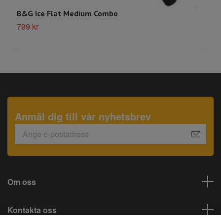
B&G Ice Flat Medium Combo
B
799 kr
5
Anmäl dig till vår nyhetsbrev
Om oss
Kontakta oss