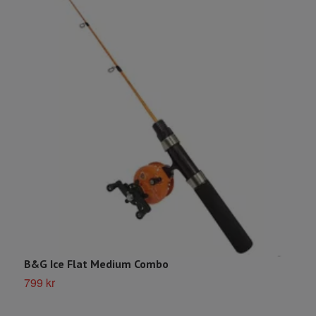
B&G Ice Flat Medium Combo
B
799 kr
5