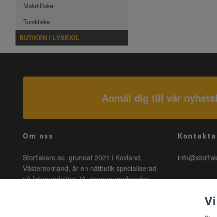
Makrillfiske
Torskfiske
BUTIKEN I LYSEKIL
Anmäl dig till vår nyhets
Om oss
Kontakta
Storfiskare.se, grundat 2021 i Kovland,
info@storfis
Västernorrland, är en nätbutik specialiserad
på fiskeprodukter. Vi utmanar marknaden
genom att erbjuda högkvalitativa produkter till
Vi
förmånliga priser med snabb leverans. Hos
oss är fiske tillgängligt för alla, oavsett