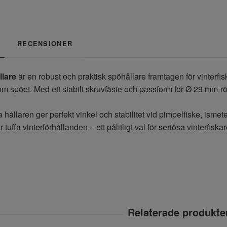
RECENSIONER
lare
är en robust och praktisk spöhållare framtagen för vinterfisk
om spöet. Med ett stabilt skruvfäste och passform för Ø 29 mm-rör 
ållaren ger perfekt vinkel och stabilitet vid pimpelfiske, ismete e
 tuffa vinterförhållanden – ett pålitligt val för seriösa vinterfiskar