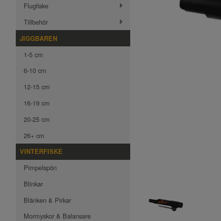
Flugfiske
Tillbehör
JIGGBAREN
1-5 cm
6-10 cm
12-15 cm
16-19 cm
20-25 cm
26+ cm
VINTERFISKE
Pimpelspön
Blinkar
Blänken & Pirkar
Mormyskor & Balansare