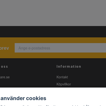
brev
 oss
Information
kare.se
Kontakt
Köpvillkor
 använder cookies