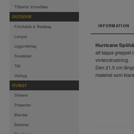
Tillbehör Vinterfiske
OUTDOOR
INFORMATION
Friluftskök & Redskap
Lampor
Hurricane Spöhål
Liggunderlag
att tappa greppet 
Sovsäckar
vinterutrustning.
Tält
Den 21,5 cm långa h
material som klarar
Verktyg
ÖVRIGT
Stickers
Presenter
Blandat
Batterier