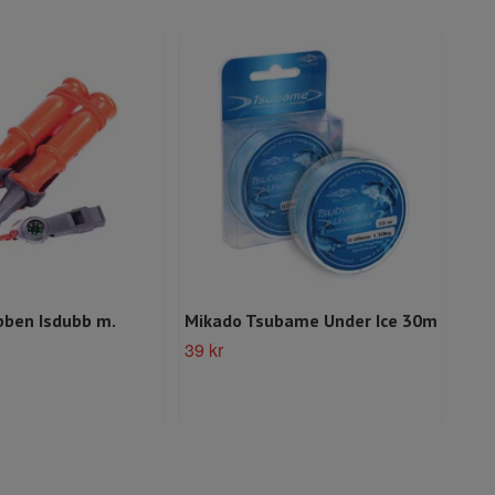
bben Isdubb m.
Mikado Tsubame Under Ice 30m
Hur
150
39 kr
Slut 