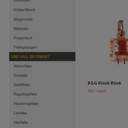
Elmotorer
Kläder/Merch
Myggmedel
Nödradio
Presentkort
Fiskeglasögon
VAD VILL DU FISKA?
Abborrfiske
Gösfiske
B&G Klock-Blink
Gäddfiske
Slut i lager
Regnbågsfiske
Havsöringsfiske
Laxfiske
Harrfiske