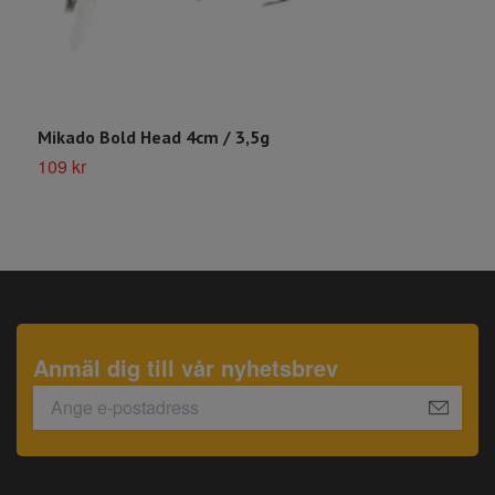
Mikado Bold Head 4cm / 3,5g
M
109 kr
S
Anmäl dig till vår nyhetsbrev