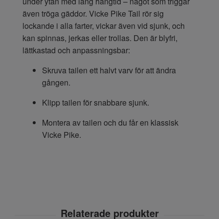
under ytan med lång hängtid – något som triggar
även tröga gäddor. Vicke Pike Tail rör sig
lockande i alla farter, vickar även vid sjunk, och
kan spinnas, jerkas eller trollas. Den är blyfri,
lättkastad och anpassningsbar:
Skruva tailen ett halvt varv för att ändra
gången.
Klipp tailen för snabbare sjunk.
Montera av tailen och du får en klassisk
Vicke Pike.