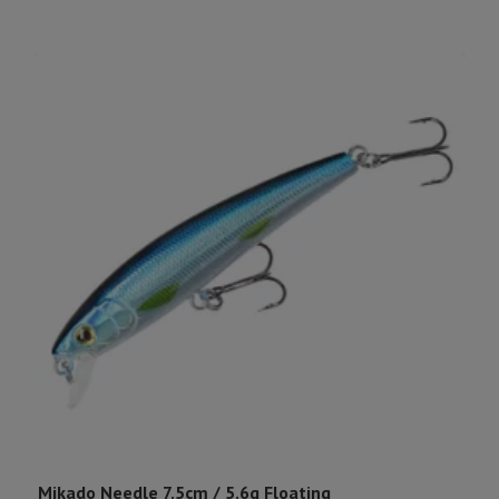
Mikado Needle 7.5cm / 5.6g Floating
G