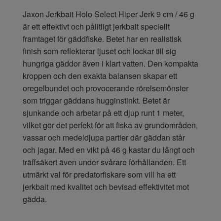
Jaxon Jerkbait Holo Select Hiper Jerk 9 cm / 46 g
är ett effektivt och pålitligt jerkbait speciellt
framtaget för gäddfiske. Betet har en realistisk
finish som reflekterar ljuset och lockar till sig
hungriga gäddor även i klart vatten. Den kompakta
kroppen och den exakta balansen skapar ett
oregelbundet och provocerande rörelsemönster
som triggar gäddans hugginstinkt. Betet är
sjunkande och arbetar på ett djup runt 1 meter,
vilket gör det perfekt för att fiska av grundområden,
vassar och medeldjupa partier där gäddan står
och jagar. Med en vikt på 46 g kastar du långt och
träffsäkert även under svårare förhållanden. Ett
utmärkt val för predatorfiskare som vill ha ett
jerkbait med kvalitet och bevisad effektivitet mot
gädda.