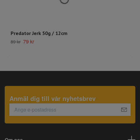
Predator Jerk 50g / 12cm
M
79 kr
1
89 kr
Anmäl dig till vår nyhetsbrev
Om oss