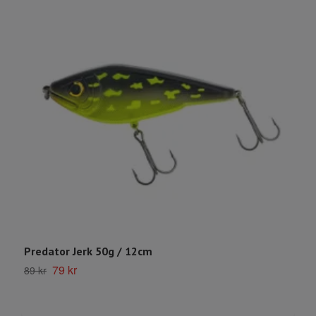
Predator Jerk 50g / 12cm
M
79 kr
1
89 kr