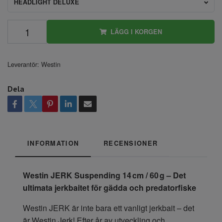
HEADLIGHT DELUXE
LÄGG I KORGEN
Leverantör:
Westin
Dela
INFORMATION
RECENSIONER
Westin JERK Suspending 14 cm / 60 g – Det
ultimata jerkbaitet för gädda och predatorfiske
Westin JERK är inte bara ett vanligt jerkbait – det
är Westin Jerk! Efter år av utveckling och