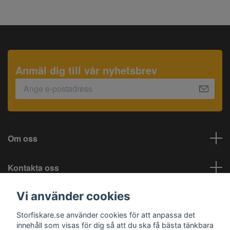
Anmäl dig till vår nyhetsbrev
Om oss
Kontakta oss
Vi använder cookies
Information
Storfiskare.se använder cookies för att anpassa det
Sociala medier
innehåll som visas för dig så att du ska få bästa tänkbara