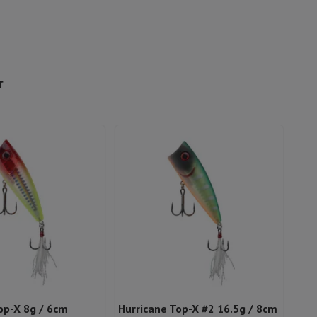
op-X 8g / 6cm
Hurricane Top-X #2 16.5g / 8cm
Jaxo