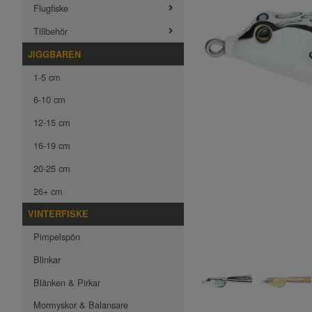
Flugfiske
Tillbehör
JIGGBAREN
1-5 cm
6-10 cm
12-15 cm
16-19 cm
20-25 cm
26+ cm
VINTERFISKE
Pimpelspön
Blinkar
Blänken & Pirkar
Mormyskor & Balansare