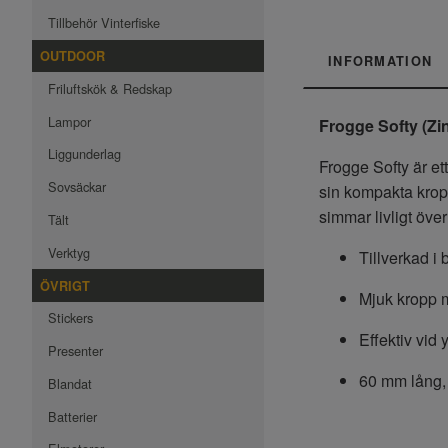
Tillbehör Vinterfiske
OUTDOOR
INFORMATION
Friluftskök & Redskap
Lampor
Frogge Softy (Z
Liggunderlag
Frogge Softy är ett
Sovsäckar
sin kompakta kropp
simmar livligt öve
Tält
Verktyg
Tillverkad i b
ÖVRIGT
Mjuk kropp 
Stickers
Effektiv vid 
Presenter
60 mm lång, 1
Blandat
Batterier