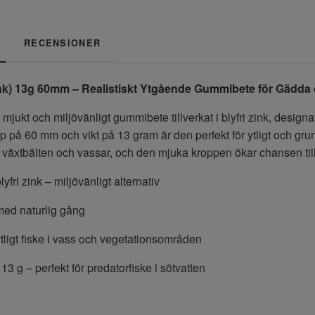
RECENSIONER
ink) 13g 60mm – Realistiskt Ytgående Gummibete för Gädda
 mjukt och miljövänligt gummibete tillverkat i blyfri zink, designa
 på 60 mm och vikt på 13 gram är den perfekt för ytligt och grun
r växtbälten och vassar, och den mjuka kroppen ökar chansen til
lyfri zink – miljövänligt alternativ
med naturlig gång
ytligt fiske i vass och vegetationsområden
3 g – perfekt för predatorfiske i sötvatten