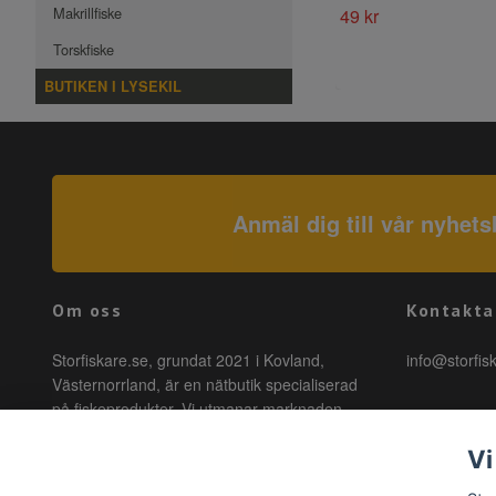
Makrillfiske
49 kr
Torskfiske
BUTIKEN I LYSEKIL
Anmäl dig till vår nyhets
Om oss
Kontakta
Storfiskare.se, grundat 2021 i Kovland,
info@storfis
Västernorrland, är en nätbutik specialiserad
på fiskeprodukter. Vi utmanar marknaden
genom att erbjuda högkvalitativa produkter till
Vi
förmånliga priser med snabb leverans. Hos
oss är fiske tillgängligt för alla, oavsett