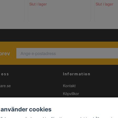
Slut i lager
Slut i lager
brev
 oss
Information
kare.se
Kontakt
Köpvillkor
 använder cookies