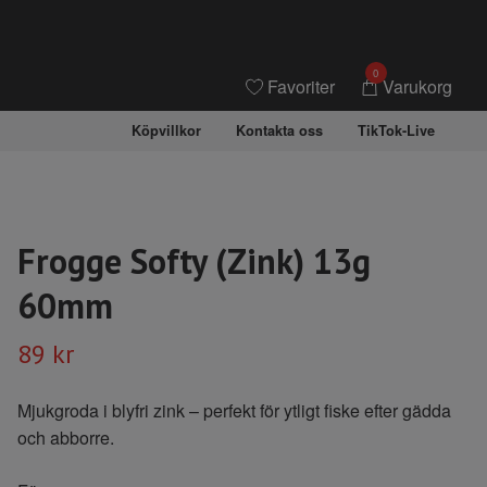
0
Favoriter
Varukorg
Köpvillkor
Kontakta oss
TikTok-Live
Frogge Softy (Zink) 13g
60mm
89 kr
Mjukgroda i blyfri zink – perfekt för ytligt fiske efter gädda
och abborre.