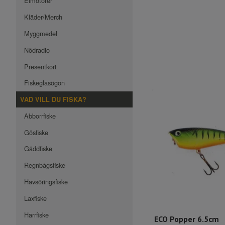
Elmotorer
Kläder/Merch
Myggmedel
Nödradio
Presentkort
Fiskeglasögon
VAD VILL DU FISKA?
Abborrfiske
Gösfiske
Gäddfiske
Regnbågsfiske
Havsöringsfiske
Laxfiske
Harrfiske
ECO Popper 6.5cm