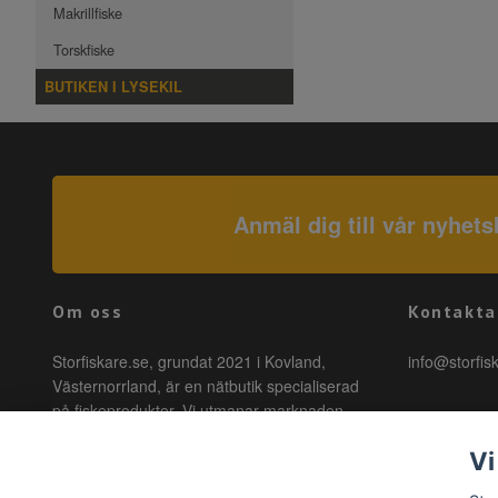
Makrillfiske
Torskfiske
BUTIKEN I LYSEKIL
Anmäl dig till vår nyhets
Om oss
Kontakta
Storfiskare.se, grundat 2021 i Kovland,
info@storfis
Västernorrland, är en nätbutik specialiserad
på fiskeprodukter. Vi utmanar marknaden
genom att erbjuda högkvalitativa produkter till
Vi
förmånliga priser med snabb leverans. Hos
oss är fiske tillgängligt för alla, oavsett