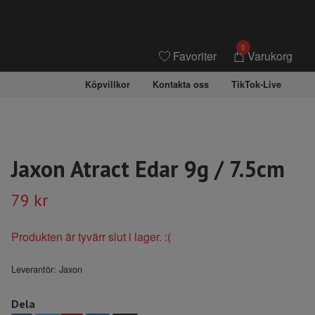
0
Favoriter
Varukorg
Köpvillkor
Kontakta oss
TikTok-Live
Jaxon Atract Edar 9g / 7.5cm
79 kr
Produkten är tyvärr slut i lager. :(
Leverantör:
Jaxon
Dela