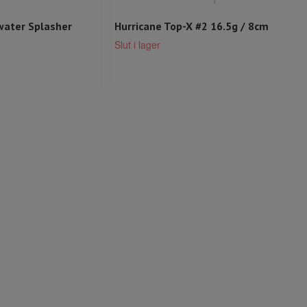
water Splasher
Hurricane Top-X #2 16.5g / 8cm
Fro
49 k
Slut i lager