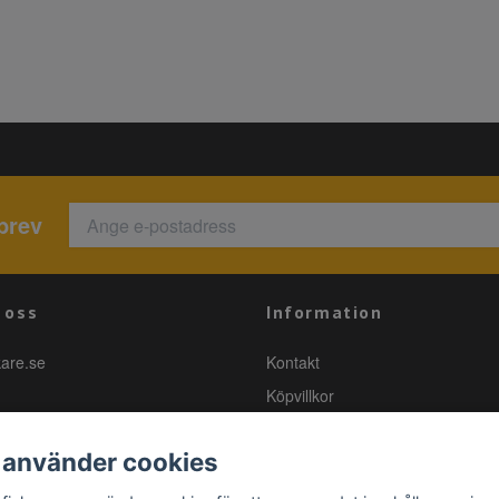
brev
 oss
Information
kare.se
Kontakt
Köpvillkor
 använder cookies