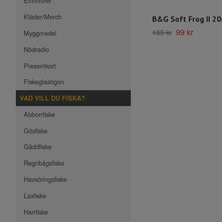
Elmotorer
Kläder/Merch
B&G Soft Frog II 2
99 kr
109 kr
Myggmedel
Nödradio
Presentkort
Fiskeglasögon
VAD VILL DU FISKA?
Abborrfiske
Gösfiske
Gäddfiske
Regnbågsfiske
Havsöringsfiske
Laxfiske
Harrfiske