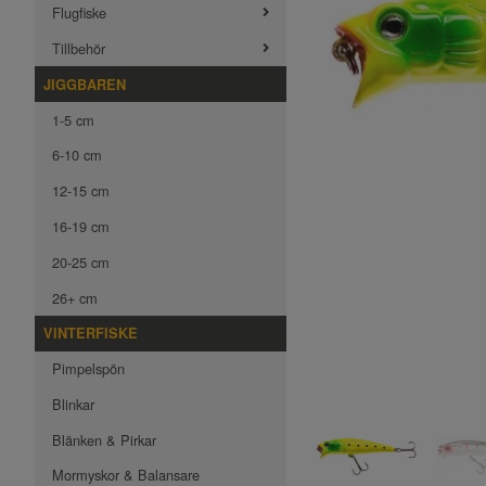
Flugfiske
Tillbehör
JIGGBAREN
1-5 cm
6-10 cm
12-15 cm
16-19 cm
20-25 cm
26+ cm
VINTERFISKE
Pimpelspön
Blinkar
Blänken & Pirkar
Mormyskor & Balansare