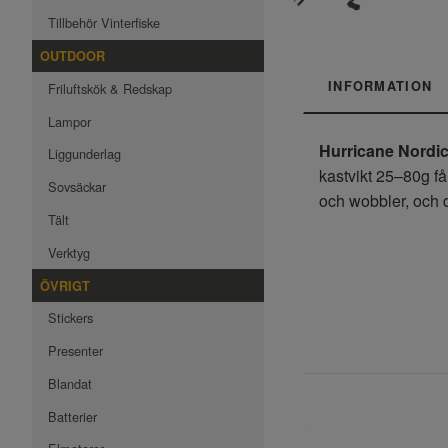
Tillbehör Vinterfiske
OUTDOOR
INFORMATION
Friluftskök & Redskap
Lampor
Hurricane Nordic
Liggunderlag
kastvikt 25–80g få
Sovsäckar
och wobbler, och de
Tält
Verktyg
ÖVRIGT
Stickers
Presenter
Blandat
Batterier