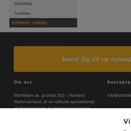
Makrillfiske
Torskfiske
BUTIKEN I LYSEKIL
Anmäl dig till vår nyhets
Om oss
Kontakta
Storfiskare.se, grundat 2021 i Kovland,
info@storfis
Västernorrland, är en nätbutik specialiserad
på fiskeprodukter. Vi utmanar marknaden
genom att erbjuda högkvalitativa produkter till
Vi
förmånliga priser med snabb leverans. Hos
oss är fiske tillgängligt för alla, oavsett