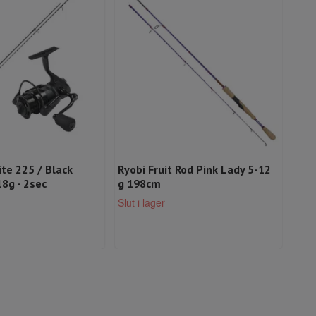
ite 225 / Black
Ryobi Fruit Rod Pink Lady 5-12
Mik
18g - 2sec
g 198cm
Spi
sec)
Slut i lager
Slut 