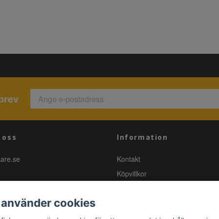
brev
 oss
Information
kare.se
Kontakt
Köpvillkor
 använder cookies