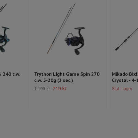
 240 c.w.
Trython Light Game Spin 270
Mikado Bixl
c.w. 5-20g (2 sec.)
Crystal - 4-
719 kr
1 199 kr
Slut i lager