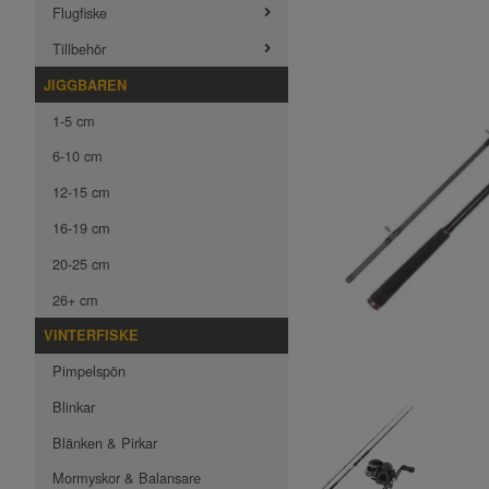
Flugfiske
Tillbehör
JIGGBAREN
1-5 cm
6-10 cm
12-15 cm
16-19 cm
20-25 cm
26+ cm
VINTERFISKE
Pimpelspön
Blinkar
Blänken & Pirkar
Mormyskor & Balansare