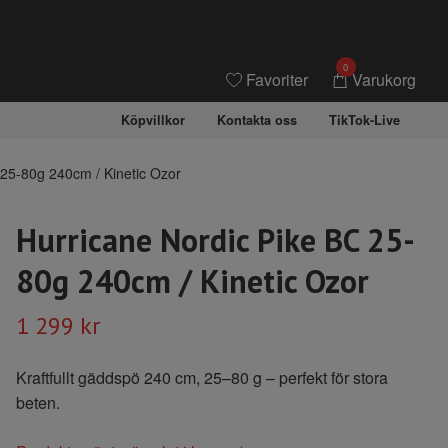
0
Favoriter
Varukorg
Köpvillkor
Kontakta oss
TikTok-Live
25-80g 240cm / Kinetic Ozor
Hurricane Nordic Pike BC 25-
80g 240cm / Kinetic Ozor
1 299 kr
Kraftfullt gäddspö 240 cm, 25–80 g – perfekt för stora
beten.