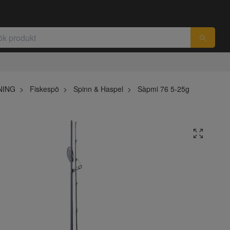
NING
Fiskespö
Spinn & Haspel
Sàpmi 76 5-25g