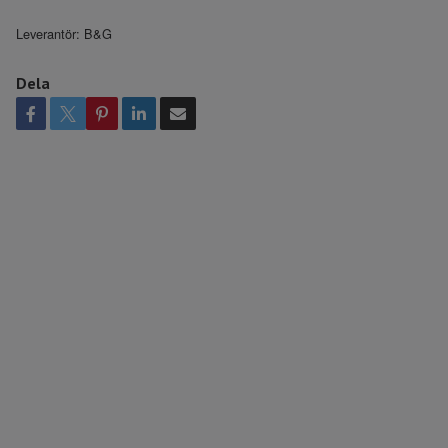
Leverantör:
B&G
Dela