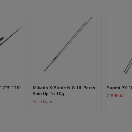
 7'9" 120-
Mikado X-Plode N.G. UL Perch
Sapmi PX-1
Spin Up To 10g
2 990 kr
Slut i lager