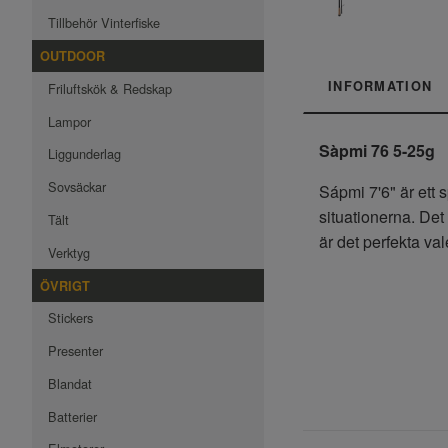
Tillbehör Vinterfiske
OUTDOOR
INFORMATION
Friluftskök & Redskap
Lampor
Sàpmi 76 5-25g
Liggunderlag
Sovsäckar
Sápmi 7'6" är ett 
situationerna. Det 
Tält
är det perfekta val
Verktyg
ÖVRIGT
Stickers
Presenter
Blandat
Batterier