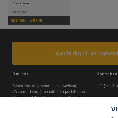
Makrillfiske
Torskfiske
BUTIKEN I LYSEKIL
Anmäl dig till vår nyhets
Om oss
Kontakta
Storfiskare.se, grundat 2021 i Kovland,
info@storfis
Västernorrland, är en nätbutik specialiserad
på fiskeprodukter. Vi utmanar marknaden
genom att erbjuda högkvalitativa produkter till
Vi
förmånliga priser med snabb leverans. Hos
oss är fiske tillgängligt för alla, oavsett