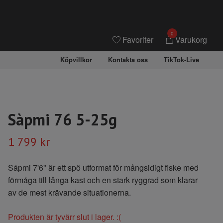
0
Favoriter
Varukorg
Köpvillkor
Kontakta oss
TikTok-Live
Sàpmi 76 5-25g
1 799 kr
Sápmi 7'6" är ett spö utformat för mångsidigt fiske med
förmåga till långa kast och en stark ryggrad som klarar
av de mest krävande situationerna.
Produkten är tyvärr slut i lager. :(