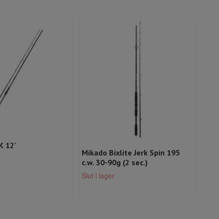
K 12'
Mik
Mikado Bixlite Jerk Spin 195
c.w.
c.w. 30-90g (2 sec.)
Slut 
Slut i lager