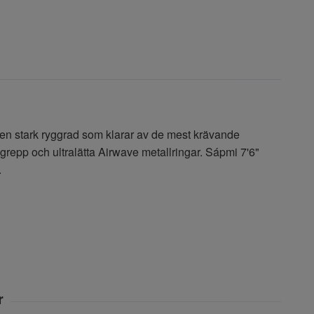
h en stark ryggrad som klarar av de mest krävande
gt grepp och ultralätta Airwave metallringar. Sápmi 7'6"
.