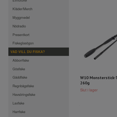
Elmotorer
Kläder/Merch
Myggmedel
Nödradio
Presentkort
Fiskeglasögon
VAD VILL DU FISKA?
Abborrfiske
Gösfiske
Gäddfiske
W10 Monsterstick-T
260g
Regnbågsfiske
Slut i lager
Havsöringsfiske
Laxfiske
Harrfiske