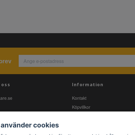
brev
 oss
Information
kare.se
Kontakt
Köpvillkor
 använder cookies