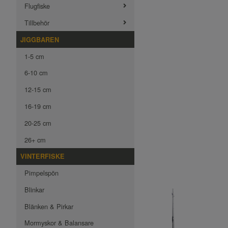
Flugfiske
Tillbehör
JIGGBAREN
1-5 cm
6-10 cm
12-15 cm
16-19 cm
20-25 cm
26+ cm
VINTERFISKE
Pimpelspön
Blinkar
Blänken & Pirkar
Mormyskor & Balansare