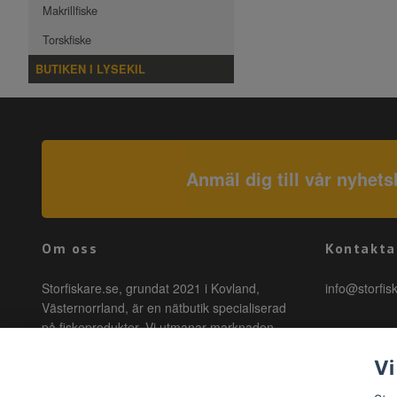
Makrillfiske
Torskfiske
BUTIKEN I LYSEKIL
Anmäl dig till vår nyhets
Om oss
Kontakta
Storfiskare.se, grundat 2021 i Kovland,
info@storfis
Västernorrland, är en nätbutik specialiserad
på fiskeprodukter. Vi utmanar marknaden
genom att erbjuda högkvalitativa produkter till
Vi
förmånliga priser med snabb leverans. Hos
oss är fiske tillgängligt för alla, oavsett