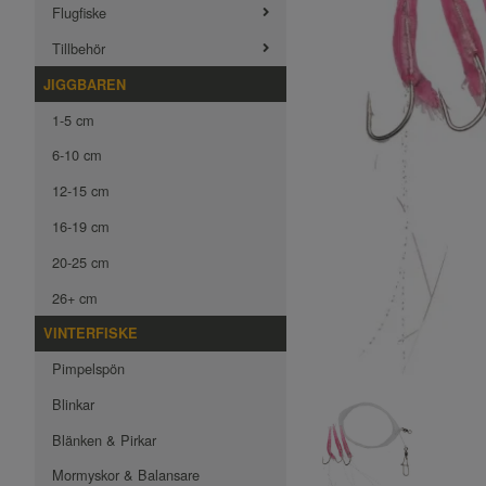
Flugfiske
Tillbehör
JIGGBAREN
1-5 cm
6-10 cm
12-15 cm
16-19 cm
20-25 cm
26+ cm
VINTERFISKE
Pimpelspön
Blinkar
Blänken & Pirkar
Mormyskor & Balansare