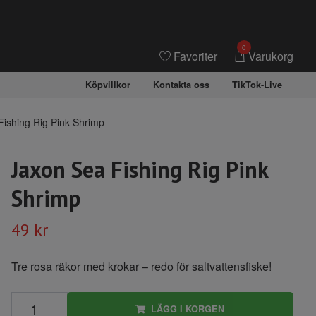
0
Favoriter
Varukorg
Köpvillkor
Kontakta oss
TikTok-Live
ishing Rig Pink Shrimp
Jaxon Sea Fishing Rig Pink
Shrimp
49 kr
Tre rosa räkor med krokar – redo för saltvattensfiske!
LÄGG I KORGEN