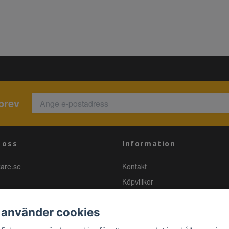
brev
 oss
Information
kare.se
Kontakt
Köpvillkor
 använder cookies