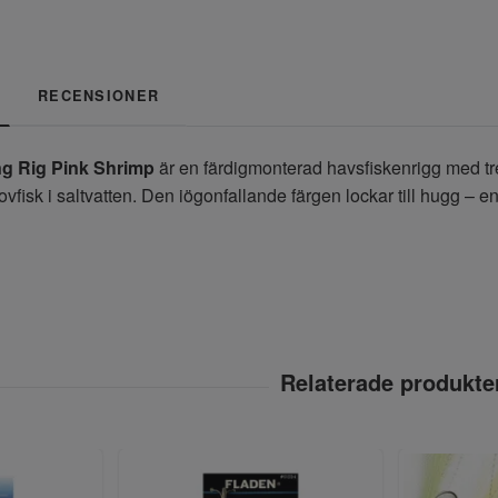
RECENSIONER
ng Rig Pink Shrimp
är en färdigmonterad havsfiskenrigg med tre r
ovfisk i saltvatten. Den iögonfallande färgen lockar till hugg – e