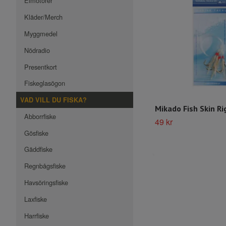
Elmotorer
Kläder/Merch
Myggmedel
Nödradio
Presentkort
Fiskeglasögon
VAD VILL DU FISKA?
Mikado Fish Skin Ri
Abborrfiske
49 kr
Gösfiske
Gäddfiske
Regnbågsfiske
Havsöringsfiske
Laxfiske
Harrfiske