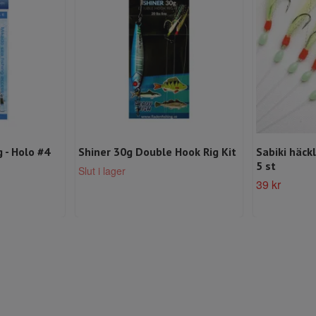
g - Holo #4
Shiner 30g Double Hook Rig Kit
Sabiki häck
5 st
Slut i lager
39 kr