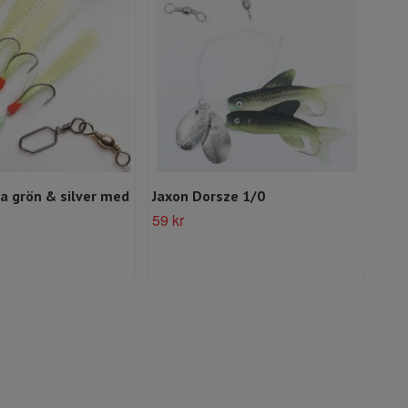
la grön & silver med
Jaxon Dorsze 1/0
Kine
59 kr
59 k