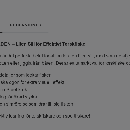
RECENSIONER
EN – Liten Sill för Effektivt Torskfiske
 är det perfekta betet för att imitera en liten sill, med sina det
otten eller jiggla från båten. Det är ett utmärkt val för torskfiske 
detaljer som lockar fisken
ska ögon för extra visuell effekt
ma Steel krok
ring för ökad styrka
 simrörelse som drar till sig fisken
ektiv lösning för torskfiskare och sportfiskare!