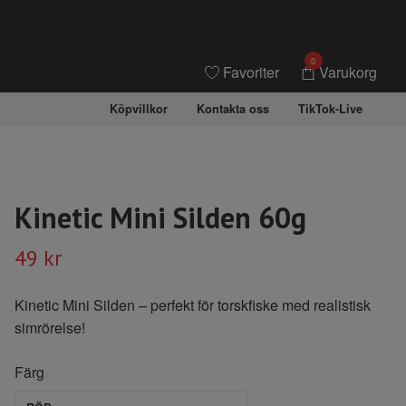
0
Favoriter
Varukorg
Köpvillkor
Kontakta oss
TikTok-Live
Kinetic Mini Silden 60g
49 kr
Kinetic Mini Silden – perfekt för torskfiske med realistisk
simrörelse!
Färg