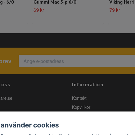
g - 6/0
Gummi Mac 5-p 6/0
Viking Herr
69 kr
79 kr
brev
 oss
Information
kare.se
Kontakt
Köpvillkor
 använder cookies