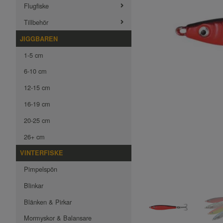
Flugfiske
Tillbehör
JIGGBAREN
1-5 cm
6-10 cm
12-15 cm
16-19 cm
20-25 cm
26+ cm
VINTERFISKE
Pimpelspön
Blinkar
Blänken & Pirkar
Mormyskor & Balansare