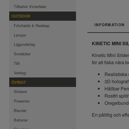
Tillbehör Vinterfiske
OUTDOOR
INFORMATION
Friluftskök & Redskap
Lampor
KINETIC MINI SILD
Liggunderlag
Sovsäckar
Kinetic Mini Silden
för att fiska nära b
Tält
Verktyg
Realistiska 
3D holografi
ÖVRIGT
Hållbar Per
Stickers
Rostfri split
Presenter
Oregelbunden
Blandat
En pålitlig och eff
Batterier