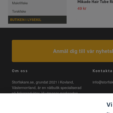
Mikado Hair Tube Ri
Makrillfiske
49 kr
Torskfiske
BUTIKEN I LYSEKIL
Anmäl dig till vår nyhets
Om oss
Kontakta
Storfiskare.se, grundat 2021 i Kovland,
info@storfis
Västernorrland, är en nätbutik specialiserad
på fiskeprodukter. Vi utmanar marknaden
genom att erbjuda högkvalitativa produkter till
Vi
förmånliga priser med snabb leverans. Hos
oss är fiske tillgängligt för alla, oavsett