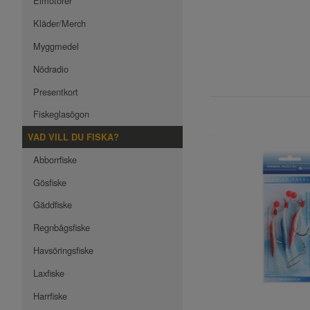
Elmotorer
Kläder/Merch
Myggmedel
Nödradio
Presentkort
Fiskeglasögon
VAD VILL DU FISKA?
Abborrfiske
Gösfiske
Gäddfiske
Regnbågsfiske
Havsöringsfiske
Laxfiske
Harrfiske