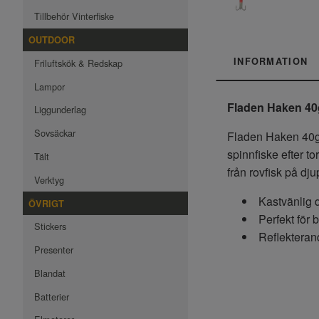
Tillbehör Vinterfiske
OUTDOOR
INFORMATION
Friluftskök & Redskap
Lampor
Fladen Haken 40g
Liggunderlag
Sovsäckar
Fladen Haken 40g 
spinnfiske efter to
Tält
från rovfisk på dju
Verktyg
Kastvänlig 
ÖVRIGT
Perfekt för 
Stickers
Reflekterand
Presenter
Blandat
Batterier