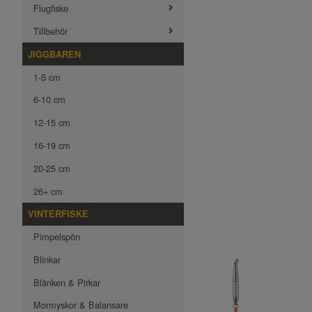
Flugfiske
Tillbehör
JIGGBAREN
1-5 cm
6-10 cm
12-15 cm
16-19 cm
20-25 cm
26+ cm
VINTERFISKE
Pimpelspön
Blinkar
Blänken & Pirkar
Mormyskor & Balansare