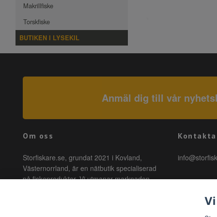
Makrillfiske
Torskfiske
BUTIKEN I LYSEKIL
Anmäl dig till vår nyhets
Om oss
Kontakta
Storfiskare.se, grundat 2021 i Kovland,
info@storfis
Västernorrland, är en nätbutik specialiserad
på fiskeprodukter. Vi utmanar marknaden
genom att erbjuda högkvalitativa produkter till
Vi
förmånliga priser med snabb leverans. Hos
oss är fiske tillgängligt för alla, oavsett