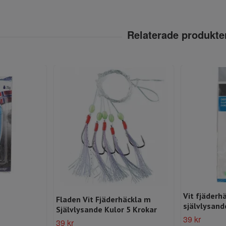
Vit fjäderh
Fladen Vit Fjäderhäckla m
självlysand
Självlysande Kulor 5 Krokar
39 kr
39 kr