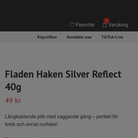
0
Favoriter
Varukorg
Köpvillkor
Kontakta oss
TikTok-Live
Fladen Haken Silver Reflect
40g
49 kr
Långkastande pilk med vaggande gång – perfekt för
torsk och annat rovfiske!