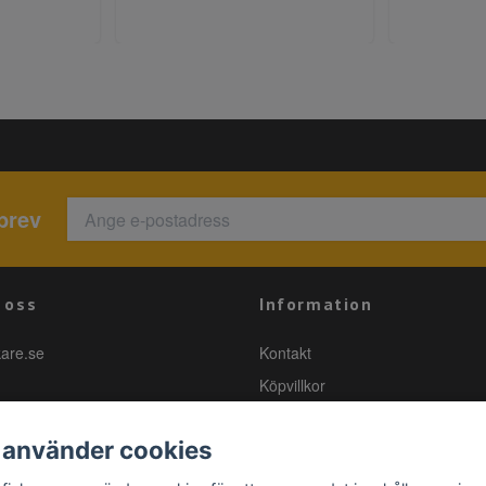
brev
 oss
Information
kare.se
Kontakt
Köpvillkor
 använder cookies