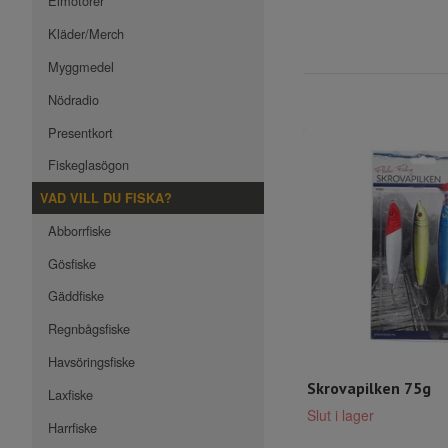
Elmotorer
Kläder/Merch
Myggmedel
Nödradio
Presentkort
Fiskeglasögon
VAD VILL DU FISKA?
Abborrfiske
Gösfiske
Gäddfiske
Regnbågsfiske
Havsöringsfiske
Skrovapilken 75g
Laxfiske
Slut i lager
Harrfiske