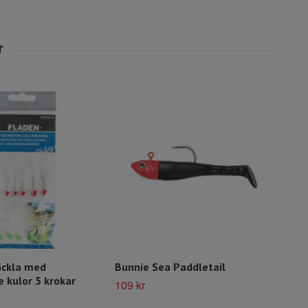
äckla med
Bunnie Sea Paddletail
Gum
e kulor 5 krokar
Glo
109 kr
59 k