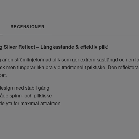
RECENSIONER
 Silver Reflect – Långkastande & effektiv pilk!
är en strömlinjeformad pilk som ger extrem kastlängd och en lo
rsk men fungerar lika bra vid traditionellt pilkfiske. Den reflekt
pet.
design med stabil gång
både spinn- och pilkfiske
e yta för maximal attraktion