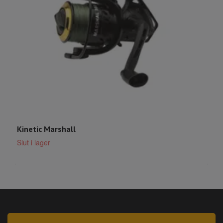
W
S
Kinetic Marshall
Slut i lager