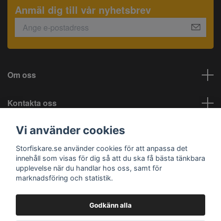
Anmäl dig till vår nyhetsbrev
Om oss
Kontakta oss
Vi använder cookies
Information
Storfiskare.se använder cookies för att anpassa det
Sociala medier
innehåll som visas för dig så att du ska få bästa tänkbara
upplevelse när du handlar hos oss, samt för
marknadsföring och statistik.
Godkänn alla