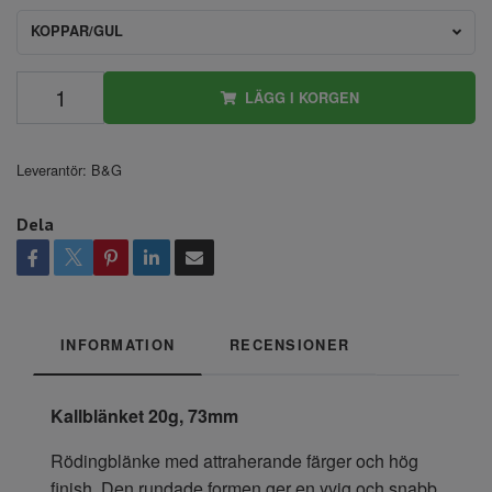
KOPPAR/GUL
LÄGG I KORGEN
Leverantör:
B&G
Dela
INFORMATION
RECENSIONER
Kallblänket 20g, 73mm
Rödingblänke med attraherande färger och hög
finish. Den rundade formen ger en yvig och snabb