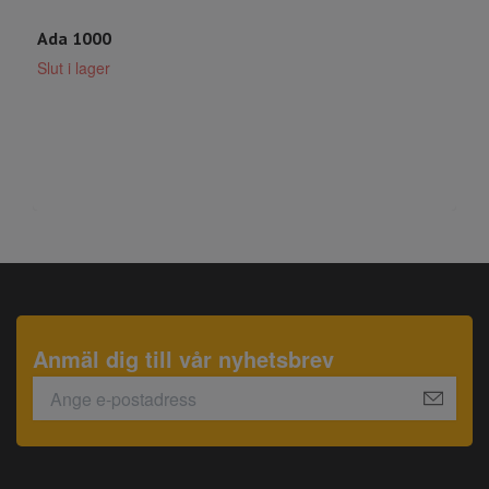
Ada 1000
Slut i lager
W
S
Anmäl dig till vår nyhetsbrev