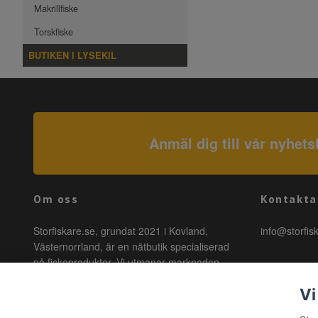
Makrillfiske
Torskfiske
BUTIKEN I LYSEKIL
Anmäl dig till vår nyhets
Om oss
Kontakta
Storfiskare.se, grundat 2021 i Kovland,
info@storfis
Västernorrland, är en nätbutik specialiserad
på fiskeprodukter. Vi utmanar marknaden
genom att erbjuda högkvalitativa produkter till
Vi
förmånliga priser med snabb leverans. Hos
oss är fiske tillgängligt för alla, oavsett