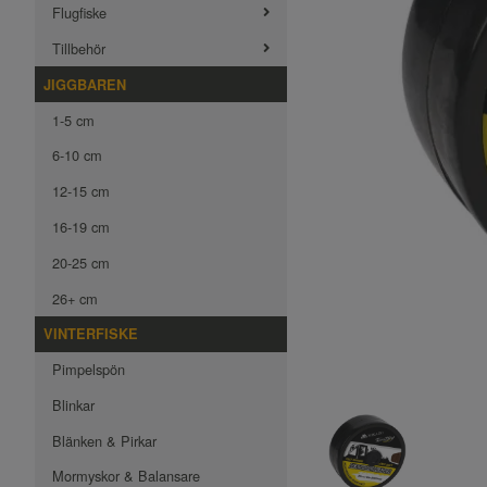
Flugfiske
Tillbehör
JIGGBAREN
1-5 cm
6-10 cm
12-15 cm
16-19 cm
20-25 cm
26+ cm
VINTERFISKE
Pimpelspön
Blinkar
Blänken & Pirkar
Mormyskor & Balansare