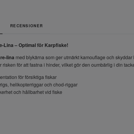
RECENSIONER
e-Lina – Optimal för Karpfiske!
re-lina
med blykärna som ger utmärkt kamouflage och skyddar båd
risken för att fastna i hinder, vilket gör den oumbärlig i din tack
ntation för försiktiga fiskar
rigs, helikopterriggar och chod-riggar
erhet och hållbarhet vid fiske