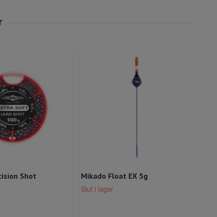
ision Shot
Mikado Float EX 5g
Mäs
Riv
Slut i lager
Slut 