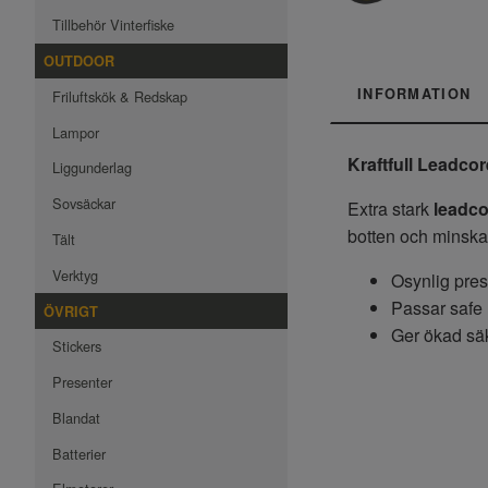
Tillbehör Vinterfiske
OUTDOOR
INFORMATION
Friluftskök & Redskap
Lampor
Kraftfull Leadcor
Liggunderlag
Sovsäckar
Extra stark
leadco
botten och minskar 
Tält
Verktyg
Osynlig prese
Passar safe 
ÖVRIGT
Ger ökad säk
Stickers
Presenter
Blandat
Batterier