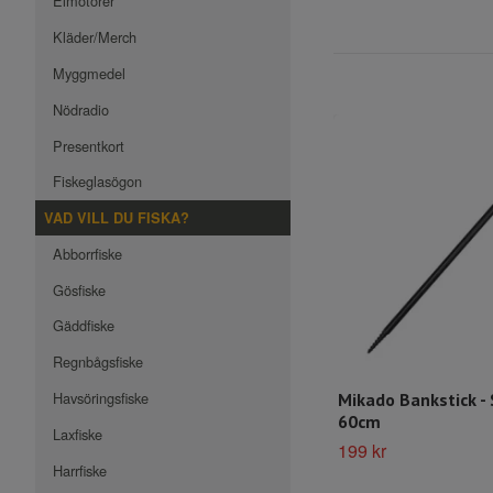
Elmotorer
Kläder/Merch
Myggmedel
Nödradio
Presentkort
Fiskeglasögon
VAD VILL DU FISKA?
Abborrfiske
Gösfiske
Gäddfiske
Regnbågsfiske
Havsöringsfiske
Mikado Bankstick -
60cm
Laxfiske
199 kr
Harrfiske