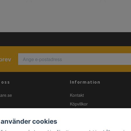
brev
 oss
Information
kare.se
Kontakt
Köpvillkor
 använder cookies