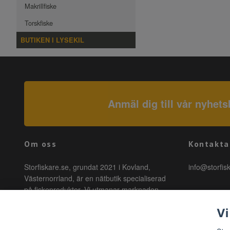
Makrillfiske
Torskfiske
BUTIKEN I LYSEKIL
Anmäl dig till vår nyhets
Om oss
Kontakta
Storfiskare.se, grundat 2021 i Kovland,
info@storfis
Västernorrland, är en nätbutik specialiserad
på fiskeprodukter. Vi utmanar marknaden
genom att erbjuda högkvalitativa produkter till
Vi
förmånliga priser med snabb leverans. Hos
oss är fiske tillgängligt för alla, oavsett