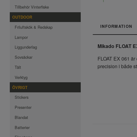
Tillbehör Vinterfiske
OUTDOOR
INFORMATION
Friluftskök & Redskap
Lampor
Mikado FLOAT EX
Liggunderlag
Sovsäckar
FLOAT EX 061 är ett
precision i både s
Tält
Verktyg
ÖVRIGT
Stickers
Presenter
Blandat
Batterier