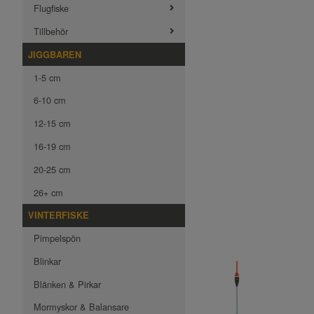
Flugfiske
Tillbehör
JIGGBAREN
1-5 cm
6-10 cm
12-15 cm
16-19 cm
20-25 cm
26+ cm
VINTERFISKE
Pimpelspön
Blinkar
Blänken & Pirkar
Mormyskor & Balansare