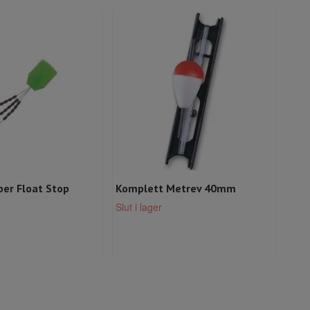
ber Float Stop
Komplett Metrev 40mm
Mak
Rea
Slut i lager
Slut 