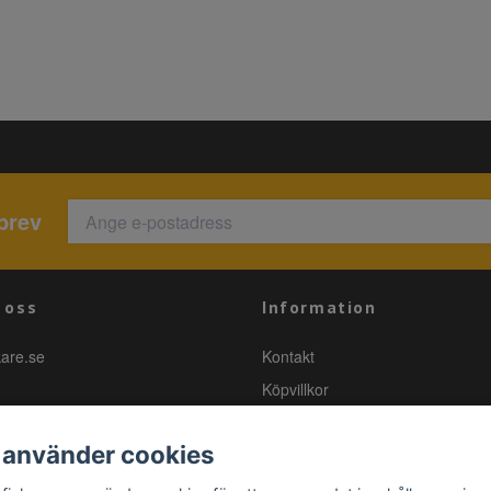
brev
 oss
Information
kare.se
Kontakt
Köpvillkor
 använder cookies