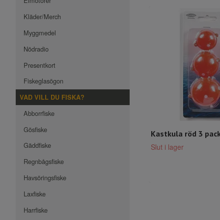
Elmotorer
Kläder/Merch
Myggmedel
Nödradio
Presentkort
Fiskeglasögon
VAD VILL DU FISKA?
Abborrfiske
Gösfiske
Kastkula röd 3 pac
Gäddfiske
Slut i lager
Regnbågsfiske
Havsöringsfiske
Laxfiske
Harrfiske