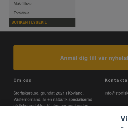
Makrillfiske
Torskfiske
BUTIKEN I LYSEKIL
Anmäl dig till vår nyhets
Om oss
Kontakta
Storfiskare.se, grundat 2021 i Kovland,
info@storfis
Västernorrland, är en nätbutik specialiserad
på fiskeprodukter. Vi utmanar marknaden
genom att erbjuda högkvalitativa produkter till
Vi
förmånliga priser med snabb leverans. Hos
oss är fiske tillgängligt för alla, oavsett