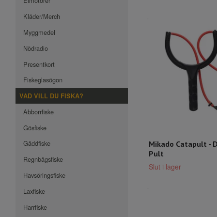
Elmotorer
Kläder/Merch
Myggmedel
Nödradio
Presentkort
Fiskeglasögon
VAD VILL DU FISKA?
Abborrfiske
Gösfiske
Gäddfiske
Mikado Catapult - 
Pult
Regnbågsfiske
Slut i lager
Havsöringsfiske
Laxfiske
Harrfiske