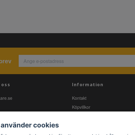
brev
 oss
Information
kare.se
Kontakt
Köpvillkor
 använder cookies