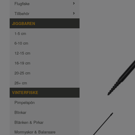
Flugfiske
Tillbehör
JIGGBAREN
1-5 cm
6-10 cm
12-15 cm
16-19 cm
20-25 cm
26+ cm
VINTERFISKE
Pimpelspön
Blinkar
Blänken & Pirkar
Mormyskor & Balansare