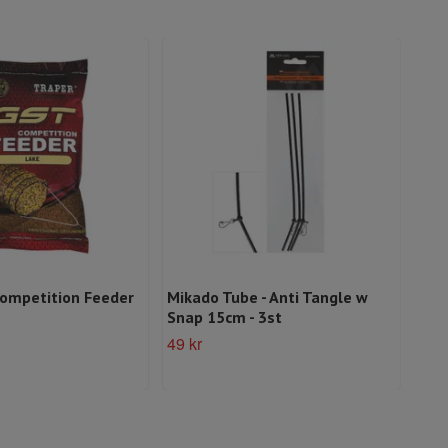
ompetition Feeder
Mikado Tube - Anti Tangle w
Mik
Snap 15cm - 3st
Fee
49 kr
119