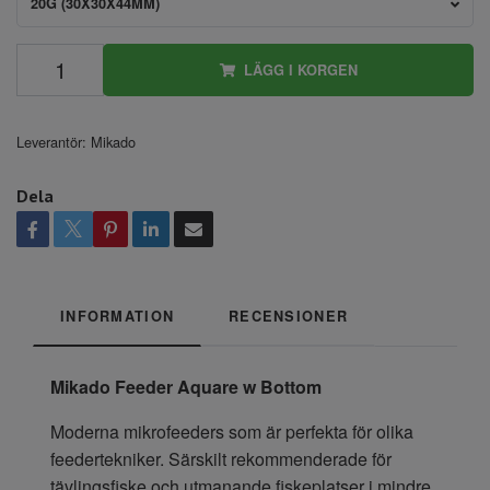
20G (30X30X44MM)
LÄGG I KORGEN
Leverantör:
Mikado
Dela
INFORMATION
RECENSIONER
Mikado Feeder Aquare w Bottom
Moderna mikrofeeders som är perfekta för olika
feedertekniker. Särskilt rekommenderade för
tävlingsfiske och utmanande fiskeplatser i mindre