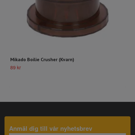
Mikado Boilie Crusher (Kvarn)
M
89 kr
4
Anmäl dig till vår nyhetsbrev