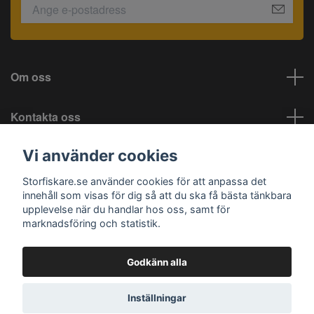
Om oss
Kontakta oss
Vi använder cookies
Information
Storfiskare.se använder cookies för att anpassa det
Sociala medier
innehåll som visas för dig så att du ska få bästa tänkbara
upplevelse när du handlar hos oss, samt för
marknadsföring och statistik.
Godkänn alla
© 2026 Storfiskare.se
Inställningar