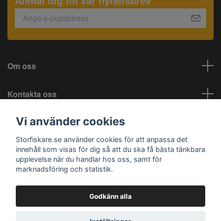
Anmäl dig till vår nyhetsbrev
Om oss
Kontakta oss
Vi använder cookies
Information
Storfiskare.se använder cookies för att anpassa det
Sociala medier
innehåll som visas för dig så att du ska få bästa tänkbara
upplevelse när du handlar hos oss, samt för
marknadsföring och statistik.
Godkänn alla
© 2026 Storfiskare.se