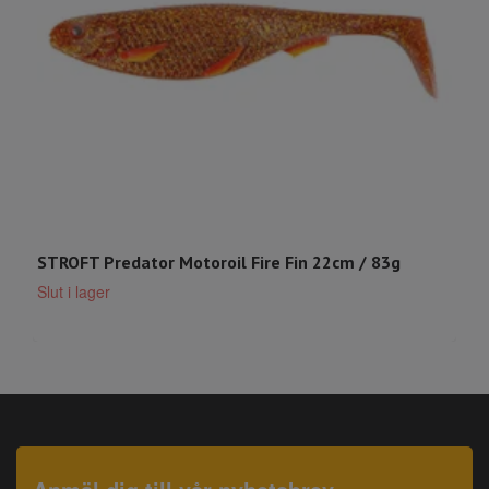
STROFT Predator Motoroil Fire Fin 22cm / 83g
S
Slut i lager
S