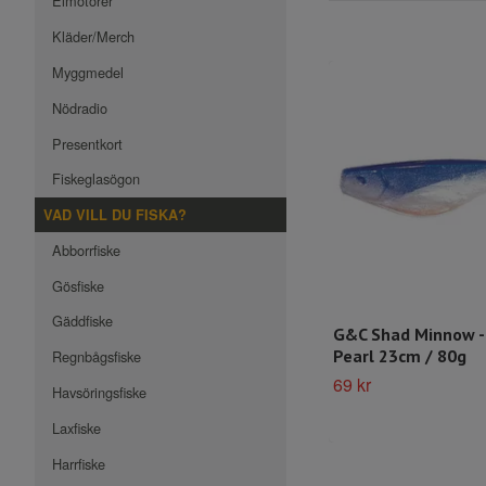
Elmotorer
Kläder/Merch
Myggmedel
Nödradio
Presentkort
Fiskeglasögon
VAD VILL DU FISKA?
Abborrfiske
Gösfiske
Gäddfiske
G&C Shad Minnow -
Pearl 23cm / 80g
Regnbågsfiske
69 kr
Havsöringsfiske
Laxfiske
Harrfiske