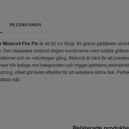
RECENSIONER
Motoroil Fire Fin
är ett 22 cm långt, 83 grams gäddbete utveckl
. Den klassiska motoroil-färgen kombineras med subtila glitteref
rationer och en naturtrogen gång. Motoroil är känt för att prestera
nser blir tydliga mot bakgrunden och triggar gäddans jaktinstinkt
utning, vilket gör betet effektivt för att selektera större fisk. Per
pptäckt mål.