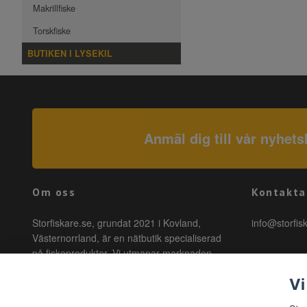
Makrillfiske
Torskfiske
BUTIKEN I LYSEKIL
Anmäl dig till vår nyhets
Om oss
Kontakta
Storfiskare.se, grundat 2021 i Kovland,
info@storfis
Västernorrland, är en nätbutik specialiserad
på fiskeprodukter. Vi utmanar marknaden
genom att erbjuda högkvalitativa produkter till
Vi
förmånliga priser med snabb leverans. Hos
oss är fiske tillgängligt för alla, oavsett