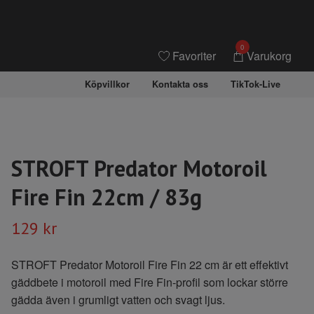
0
Favoriter
Varukorg
Köpvillkor
Kontakta oss
TikTok-Live
STROFT Predator Motoroil
Fire Fin 22cm / 83g
129 kr
STROFT Predator Motoroil Fire Fin 22 cm är ett effektivt
gäddbete i motoroil med Fire Fin-profil som lockar större
gädda även i grumligt vatten och svagt ljus.