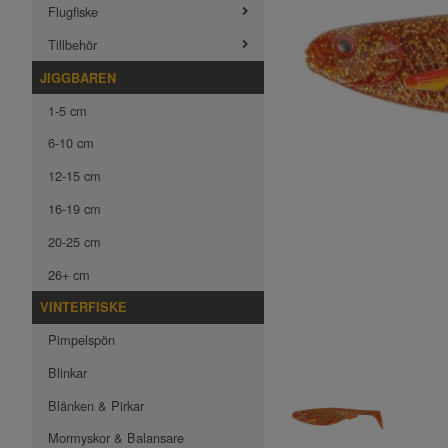
Flugfiske
Tillbehör
JIGGBAREN
1-5 cm
6-10 cm
12-15 cm
16-19 cm
20-25 cm
26+ cm
VINTERFISKE
Pimpelspön
Blinkar
Blänken & Pirkar
Mormyskor & Balansare