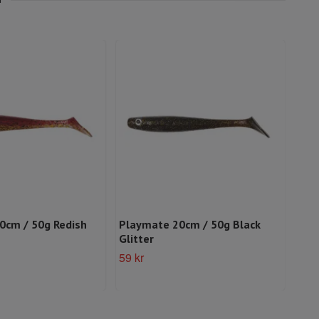
0cm / 50g Redish
Playmate 20cm / 50g Black
Pla
Glitter
Pea
59 kr
59 k