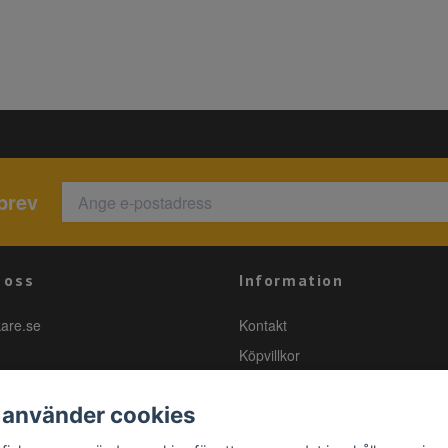
brev
 oss
Information
kare.se
Kontakt
Köpvillkor
 använder cookies