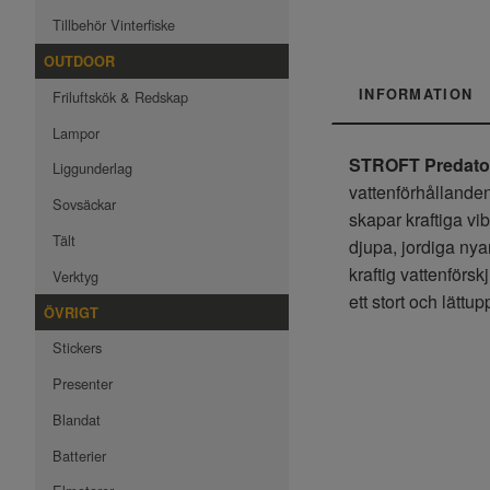
Tillbehör Vinterfiske
OUTDOOR
INFORMATION
Friluftskök & Redskap
Lampor
STROFT Predator 
Liggunderlag
vattenförhållanden
Sovsäckar
skapar kraftiga vib
Tält
djupa, jordiga nya
kraftig vattenförskj
Verktyg
ett stort och lättu
ÖVRIGT
Stickers
Presenter
Blandat
Batterier