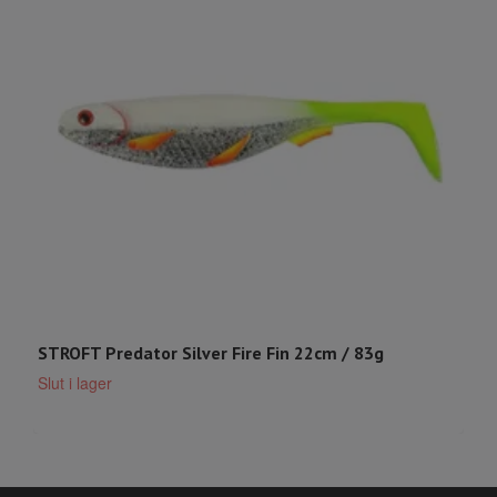
STROFT Predator Silver Fire Fin 22cm / 83g
S
Slut i lager
S