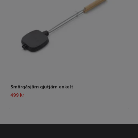
Smörgåsjärn gjutjärn enkelt
K
499 kr
4