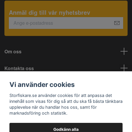
Anmäl dig till vår nyhetsbrev
Om oss
Kontakta oss
Vi använder cookies
Information
Storfiskare.se använder cookies för att anpassa det
Sociala medier
innehåll som visas för dig så att du ska få bästa tänkbara
upplevelse när du handlar hos oss, samt för
marknadsföring och statistik.
Godkänn alla