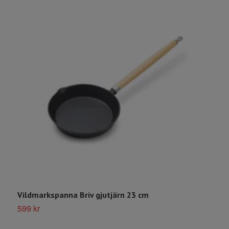
Vildmarkspanna Briv gjutjärn 23 cm
K
599 kr
4