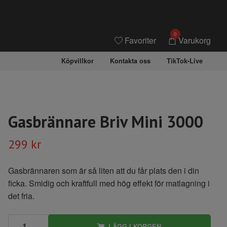
0
Favoriter
Varukorg
Köpvillkor
Kontakta oss
TikTok-Live
Gasbrännare Briv Mini 3000
299 kr
Gasbrännaren som är så liten att du får plats den i din
ficka. Smidig och kraftfull med hög effekt för matlagning i
det fria.
LÄGG I KORGEN