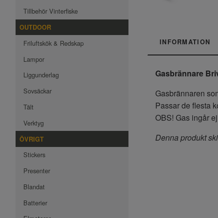
Tillbehör Vinterfiske
OUTDOOR
INFORMATION
Friluftskök & Redskap
Lampor
Gasbrännare Briv
Liggunderlag
Sovsäckar
Gasbrännaren som är
Passar de flesta k
Tält
OBS! Gas ingår ej
Verktyg
Denna produkt ski
ÖVRIGT
Stickers
Presenter
Blandat
Batterier