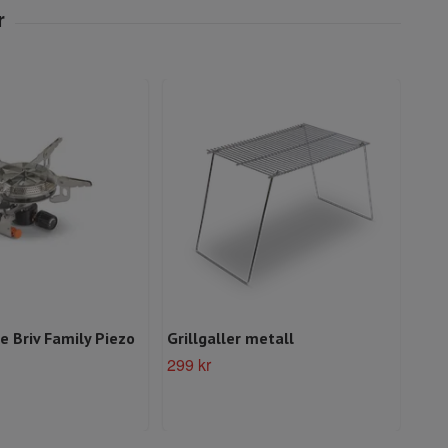
 Briv Family Piezo
Grillgaller metall
Bar
50g
299 kr
299