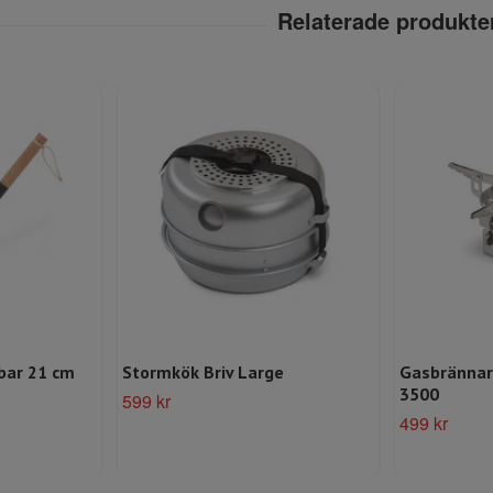
kbar 21 cm
Stormkök Briv Large
Gasbrännare
3500
599 kr
499 kr