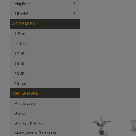
Flugfiske
Tillbehör
JIGGBAREN
1-5 cm
6-10 cm
12-15 cm
16-19 cm
20-25 cm
26+ cm
VINTERFISKE
Pimpelspön
Blinkar
Blänken & Pirkar
Mormyskor & Balansare