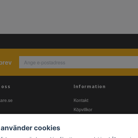
brev
 oss
Information
kare.se
Kontakt
Köpvillkor
 använder cookies