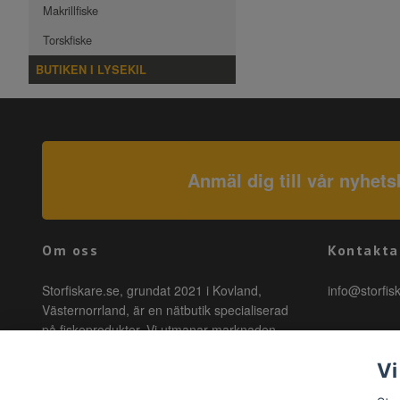
Makrillfiske
Torskfiske
BUTIKEN I LYSEKIL
Anmäl dig till vår nyhets
Om oss
Kontakta
Storfiskare.se, grundat 2021 i Kovland,
info@storfis
Västernorrland, är en nätbutik specialiserad
på fiskeprodukter. Vi utmanar marknaden
genom att erbjuda högkvalitativa produkter till
Vi
förmånliga priser med snabb leverans. Hos
oss är fiske tillgängligt för alla, oavsett