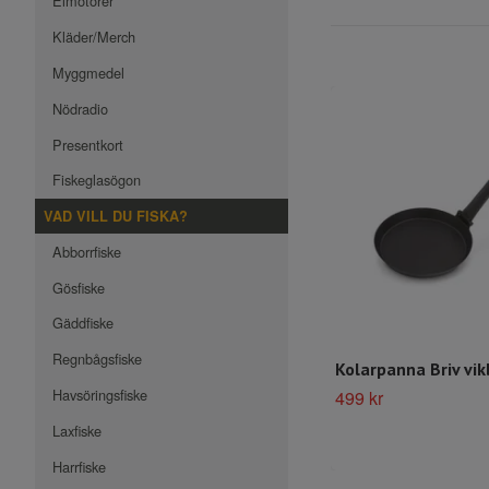
Elmotorer
Kläder/Merch
Myggmedel
Nödradio
Presentkort
Fiskeglasögon
VAD VILL DU FISKA?
Abborrfiske
Gösfiske
Gäddfiske
Regnbågsfiske
Kolarpanna Briv vi
Havsöringsfiske
499 kr
Laxfiske
Harrfiske