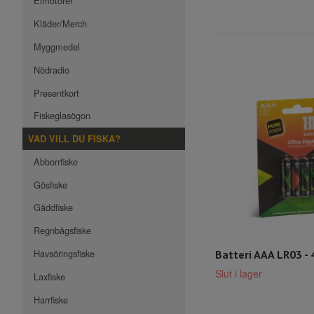
Elmotorer
Kläder/Merch
Myggmedel
Nödradio
Presentkort
Fiskeglasögon
VAD VILL DU FISKA?
Abborrfiske
Gösfiske
Gäddfiske
Regnbågsfiske
Havsöringsfiske
Batteri AAA LR03 - 
Slut i lager
Laxfiske
Harrfiske