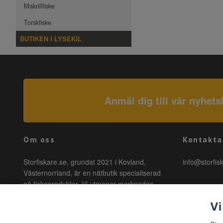
Makrillfiske
Torskfiske
BUTIKEN I LYSEKIL
Anmäl dig till vår nyhets
Om oss
Kontakta
Storfiskare.se, grundat 2021 i Kovland,
info@storfis
Västernorrland, är en nätbutik specialiserad
på fiskeprodukter. Vi utmanar marknaden
genom att erbjuda högkvalitativa produkter till
Vi
förmånliga priser med snabb leverans. Hos
oss är fiske tillgängligt för alla, oavsett