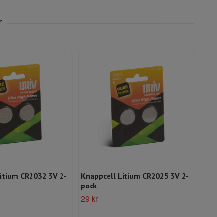
itium CR2032 3V 2-
Knappcell Litium CR2025 3V 2-
Kna
pack
pac
29 kr
29 k