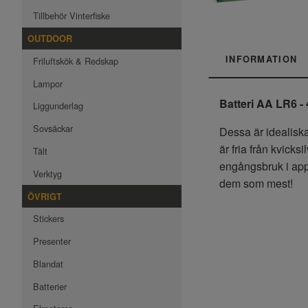
Tillbehör Vinterfiske
OUTDOOR
INFORMATION
Friluftskök & Redskap
Lampor
Batteri AA LR6 -
Liggunderlag
Sovsäckar
Dessa är idealiska
är fria från kvick
Tält
engångsbruk i appa
Verktyg
dem som mest!
ÖVRIGT
Stickers
Presenter
Blandat
Batterier