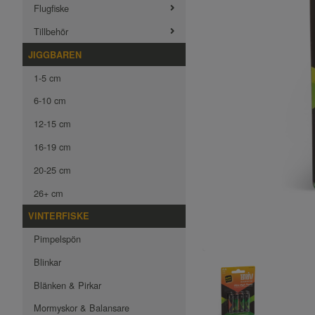
Flugfiske
Tillbehör
JIGGBAREN
1-5 cm
6-10 cm
12-15 cm
16-19 cm
20-25 cm
26+ cm
VINTERFISKE
Pimpelspön
Blinkar
Blänken & Pirkar
Mormyskor & Balansare