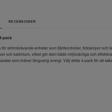
RECENSIONER
 4-pack
 för strömkrävande enheter som fjärrkontroller, ficklampor och le
silver och kadmium, vilket gör dem både miljövänliga och effektiv
rater som kräver långvarig energi. Välj detta 4-pack för att säke