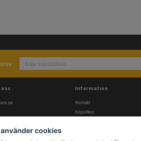
brev
 oss
Information
kare.se
Kontakt
Köpvillkor
 använder cookies