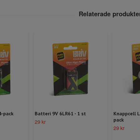
4-pack
Batteri 9V 6LR61 - 1 st
Knappcell L
pack
29 kr
29 kr