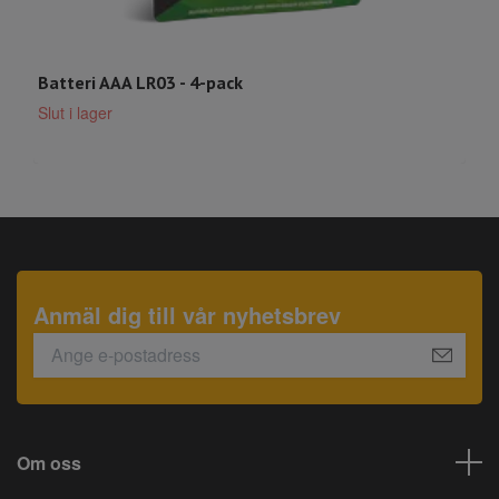
Batteri AAA LR03 - 4-pack
B
2
Slut i lager
Anmäl dig till vår nyhetsbrev
Om oss