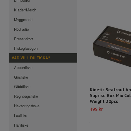
Elmotorer
Kläder/Merch
Myggmedel
Nödradio
Presentkort
Fiskeglasögon
VAD VILL DU FISKA?
Abborrfiske
Gösfiske
Gäddfiske
Kinetic Seatrout An
Suprise Box Mix Co
Regnbågsfiske
Weight 20pcs
Havsöringsfiske
499 kr
Laxfiske
Harrfiske