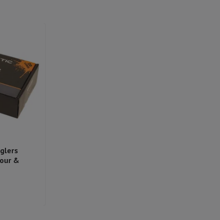
glers
lour &