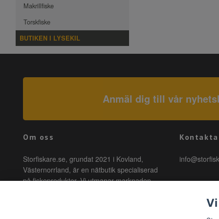
Makrillfiske
Torskfiske
BUTIKEN I LYSEKIL
Anmäl dig till vår nyhets
Om oss
Kontakta
Storfiskare.se, grundat 2021 i Kovland,
info@storfis
Västernorrland, är en nätbutik specialiserad
på fiskeprodukter. Vi utmanar marknaden
genom att erbjuda högkvalitativa produkter till
Vi
förmånliga priser med snabb leverans. Hos
oss är fiske tillgängligt för alla, oavsett