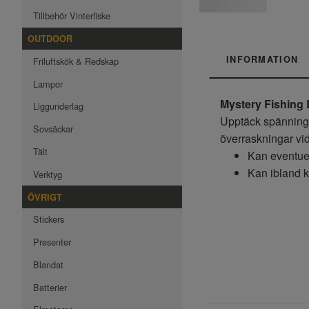
Tillbehör Vinterfiske
OUTDOOR
INFORMATION
Friluftskök & Redskap
Lampor
Mystery Fishing 
Liggunderlag
Upptäck spänninge
Sovsäckar
överraskningar vid
Tält
Kan eventuel
Kan ibland k
Verktyg
ÖVRIGT
Stickers
Presenter
Blandat
Batterier