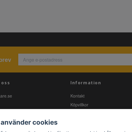
brev
 oss
Information
kare.se
Kontakt
Köpvillkor
 använder cookies