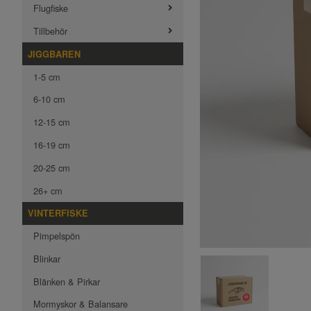
Flugfiske
Tillbehör
JIGGBAREN
1-5 cm
6-10 cm
12-15 cm
16-19 cm
20-25 cm
26+ cm
VINTERFISKE
Pimpelspön
Blinkar
Blänken & Pirkar
Mormyskor & Balansare