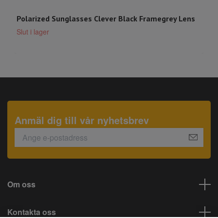
Polarized Sunglasses Clever Black Framegrey Lens
K
Slut i lager
2
Anmäl dig till vår nyhetsbrev
Om oss
Kontakta oss