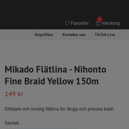
0
Favoriter
Varukorg
Köpvillkor
Kontakta oss
TikTok-Live
Mikado Flätlina - Nihonto
Fine Braid Yellow 150m
149 kr
Slitstark och smidig flätlina för långa och precisa kast!
Storlek