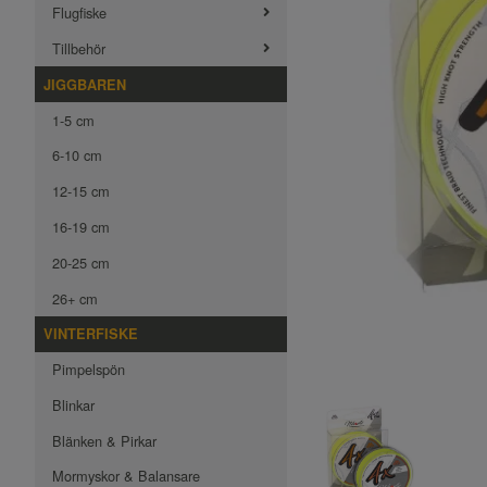
Flugfiske
Tillbehör
JIGGBAREN
1-5 cm
6-10 cm
12-15 cm
16-19 cm
20-25 cm
26+ cm
VINTERFISKE
Pimpelspön
Blinkar
Blänken & Pirkar
Mormyskor & Balansare