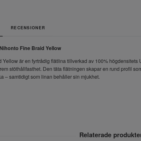
RECENSIONER
 Nihonto Fine Braid Yellow
 Yellow är en fyrtrådig flätlina tillverkad av 100% högdensitet
xtrem stöthållfasthet. Den täta flätningen skapar en rund profil s
a – samtidigt som linan behåller sin mjukhet.