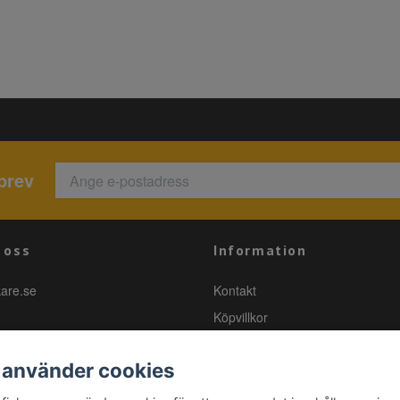
brev
 oss
Information
kare.se
Kontakt
Köpvillkor
 använder cookies