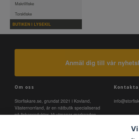
Makrillfiske
Torskfiske
BUTIKEN I LYSEKIL
Anmäl dig till vår nyhets
Om oss
Kontakta
Storfiskare.se, grundat 2021 i Kovland,
info@storfis
Västernorrland, är en nätbutik specialiserad
på fiskeprodukter. Vi utmanar marknaden
genom att erbjuda högkvalitativa produkter till
Vi
förmånliga priser med snabb leverans. Hos
oss är fiske tillgängligt för alla, oavsett