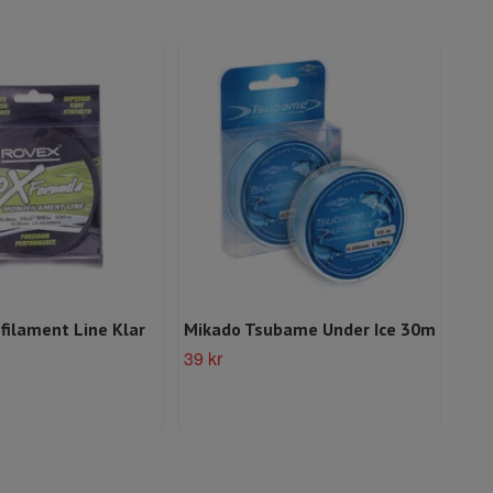
filament Line Klar
Mikado Tsubame Under Ice 30m
Max
39 kr
199