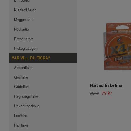
Elmotorer
Kläder/Merch
Myggmedel
Nödradio
Presentkort
Fiskeglasögon
VAD VILL DU FISKA?
Abborrfiske
Gösfiske
Flätad fiskelina
Gäddfiske
79 kr
99 kr
Regnbågsfiske
Havsöringsfiske
Laxfiske
Harrfiske