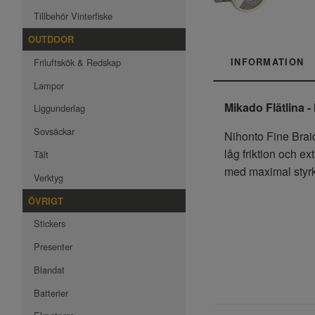
Tillbehör Vinterfiske
OUTDOOR
Friluftskök & Redskap
INFORMATION
Lampor
Mikado Flätlina -
Liggunderlag
Sovsäckar
Nihonto Fine Braid
låg friktion och e
Tält
med maximal styrk
Verktyg
ÖVRIGT
Stickers
Presenter
Blandat
Batterier