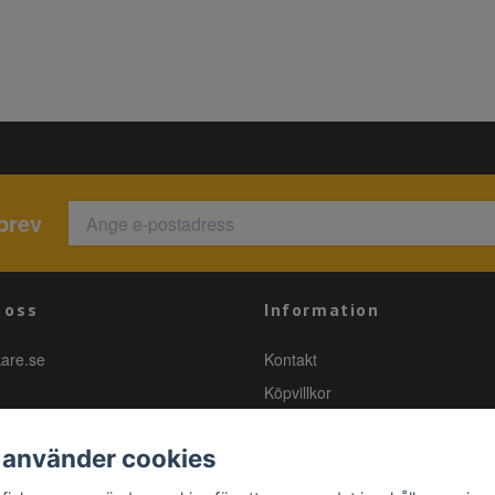
brev
 oss
Information
kare.se
Kontakt
Köpvillkor
 använder cookies