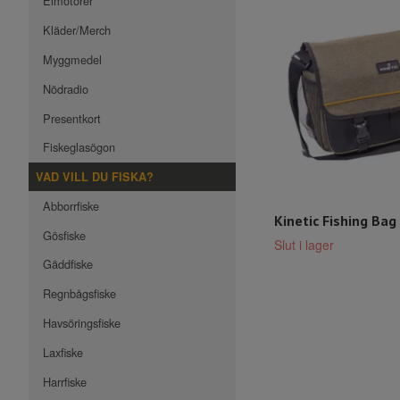
Elmotorer
Kläder/Merch
Myggmedel
Nödradio
Presentkort
Fiskeglasögon
VAD VILL DU FISKA?
Abborrfiske
Kinetic Fishing Bag
Gösfiske
Slut i lager
Gäddfiske
Regnbågsfiske
Havsöringsfiske
Laxfiske
Harrfiske