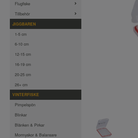
Flugfiske
Tillbehör
JIGGBAREN
1-5 cm
6-10 cm
12-15 cm
16-19 cm
20-25 cm
26+ cm
VINTERFISKE
Pimpelspön
Blinkar
Blänken & Pirkar
Mormyskor & Balansare