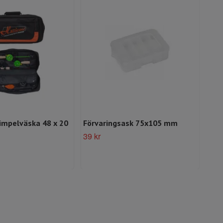
impelväska 48 x 20
Förvaringsask 75x105 mm
För
39 kr
Slut 