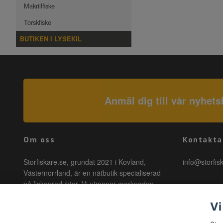
Makrillfiske
Torskfiske
BUTIKEN I LYSEKIL
Anmäl dig till vår nyhets
Om oss
Kontakta
Storfiskare.se, grundat 2021 i Kovland,
info@storfis
Västernorrland, är en nätbutik specialiserad
på fiskeprodukter. Vi utmanar marknaden
genom att erbjuda högkvalitativa produkter till
Vi
förmånliga priser med snabb leverans. Hos
oss är fiske tillgängligt för alla, oavsett